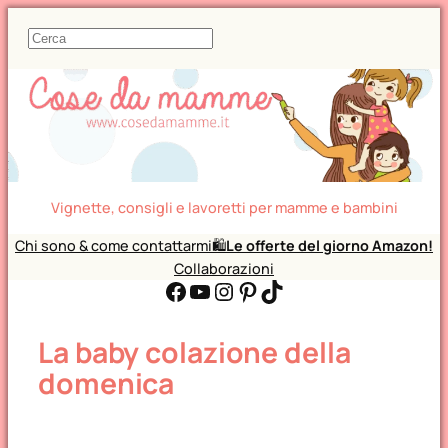
C
e
r
c
a
Vignette, consigli e lavoretti per mamme e bambini
Chi sono & come contattarmi
🛍️
Le offerte del giorno Amazon!
Collaborazioni
Facebook
YouTube
Instagram
Pinterest
TikTok
La baby colazione della
domenica