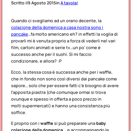
Scritto il
9 Agosto 2015
in
A tavola!
Quando ci svegliamo ad un orario decente, la
colazione della domenica a casa nostra sono i
pancake
…fa molto americano eh? in effetti la voglia di
provarli mi è venuta proprio a forza di vederli nel vari
film, cartoni animati e serie tv…un po’ come è
successo anche per il sushi. Sì mi faccio
condizionare, e allora? :P
Ecco, la stessa cosa è successa anche per i waffle,
che in fondo non sono così diversi dai pancake come
sapore… solo che per essere fatti c’è bisogno di avere
l’apposita piastra (che comunque ormai si trova
ovunque e spesso in offerta a poco prezzo in
molti supermercati) e hanno una consistenza più
soffice.
E proprio con i
waffle
si può preparare una
baby
colazione della domenica
… e accompagnando le