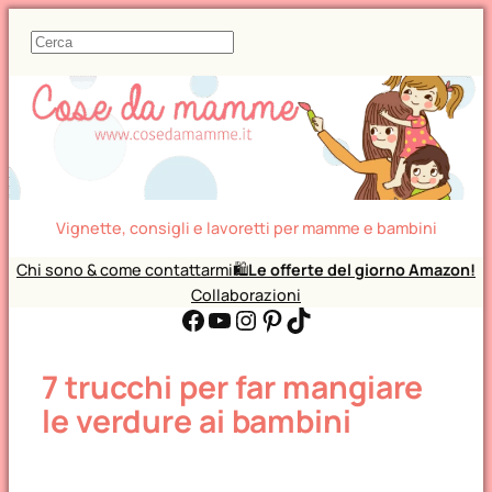
C
e
r
c
a
Vignette, consigli e lavoretti per mamme e bambini
Chi sono & come contattarmi
🛍️
Le offerte del giorno Amazon!
Collaborazioni
Facebook
YouTube
Instagram
Pinterest
TikTok
7 trucchi per far mangiare
le verdure ai bambini