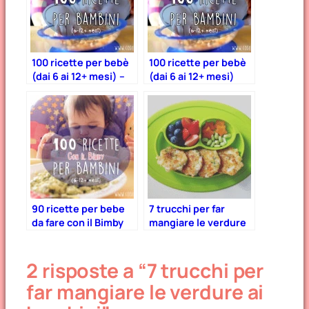
100 ricette per bebè
100 ricette per bebè
(dai 6 ai 12+ mesi) –
(dai 6 ai 12+ mesi)
Parte 2
90 ricette per bebe
7 trucchi per far
da fare con il Bimby
mangiare le verdure
ai bambini
2 risposte a “7 trucchi per
far mangiare le verdure ai