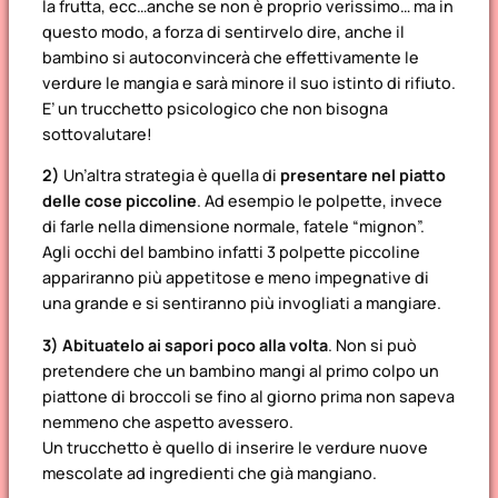
la frutta, ecc…anche se non è proprio verissimo… ma in
questo modo, a forza di sentirvelo dire, anche il
bambino si autoconvincerà che effettivamente le
verdure le mangia e sarà minore il suo istinto di rifiuto.
E’ un trucchetto psicologico che non bisogna
sottovalutare!
2)
Un’altra strategia è quella di
presentare nel piatto
delle cose piccoline
. Ad esempio le polpette, invece
di farle nella dimensione normale, fatele “mignon”.
Agli occhi del bambino infatti 3 polpette piccoline
appariranno più appetitose e meno impegnative di
una grande e si sentiranno più invogliati a mangiare.
3) Abituatelo ai sapori poco alla volta
. Non si può
pretendere che un bambino mangi al primo colpo un
piattone di broccoli se fino al giorno prima non sapeva
nemmeno che aspetto avessero.
Un trucchetto è quello di inserire le verdure nuove
mescolate ad ingredienti che già mangiano.