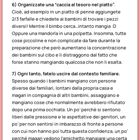
6) Organizzate una “caccia al tesoro nel piatto”
.
Cioè, ad esempio in un piatto di penne aggiungete
2/3 farfalle e chiedete ai bambini di trovare i pezzi
diversi! Mentre il bimbo cerca…intanto mangia :D
Oppure una mandorla in una polpetta. Insomma, tutte
cose piccoline e non complicate da fare durante la
preparazione che però aumentano la concentrazione
dei bambini sul cibo e li distraggono dal fatto che
forse stanno mangiando qualcosa che non li esalta.
7) Ogni tanto, fatelo uscire dal contesto familiare.
Spesso quando i bambini mangiano con persone
diverse dai familiari, lontani dalla propria casa e
magari in compagnia di altri bambini, assaggiano e
mangiano cose che normalmente avrebbero rifiutato
dopo una prima occhiata. Un po’ perchè si sentono
liberi dalle pressione e le aspettative dei genitori, un
po’ per non sentirsi in imbarazzo di fronte a persone
con cui non hanno poi tutta questa confidenza, un po’
perché magari vedono l’amichetto mangiare una certa