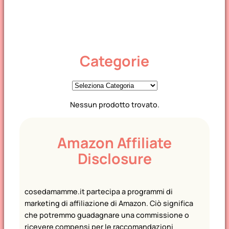
Categorie
C
a
Nessun prodotto trovato.
t
e
g
Amazon Affiliate
o
Disclosure
r
i
e
cosedamamme.it partecipa a programmi di
marketing di affiliazione di Amazon. Ciò significa
che potremmo guadagnare una commissione o
ricevere compensi per le raccomandazioni