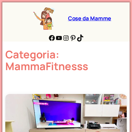
Cose da Mamme
Facebook
YouTube
Instagram
Pinterest
TikTok
Categoria:
MammaFitnesss