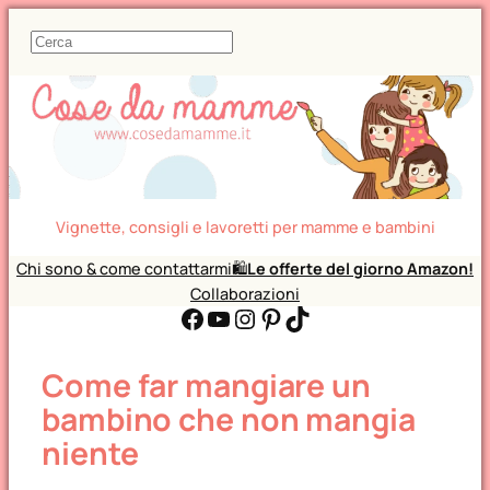
C
e
r
c
a
Vignette, consigli e lavoretti per mamme e bambini
Chi sono & come contattarmi
🛍️
Le offerte del giorno Amazon!
Collaborazioni
Facebook
YouTube
Instagram
Pinterest
TikTok
Come far mangiare un
bambino che non mangia
niente