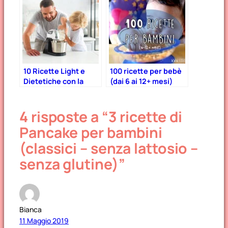
10 Ricette Light e
100 ricette per bebè
Dietetiche con la
(dai 6 ai 12+ mesi)
Planetaria: Semplici
e Adatte Anche ai
4 risposte a “3 ricette di
Bambini
Pancake per bambini
(classici – senza lattosio –
senza glutine)”
Bianca
11 Maggio 2019