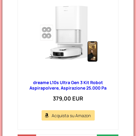
o
r
i
e
dreame L10s Ultra Gen 3 Kit Robot
Aspirapolvere, Aspirazione 25.000 Pa
379,00 EUR
Acquista su Amazon