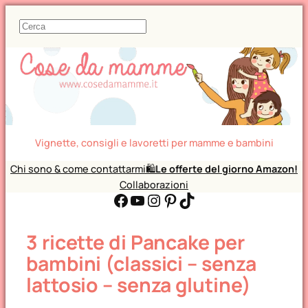
C
e
r
c
a
Vignette, consigli e lavoretti per mamme e bambini
Chi sono & come contattarmi
🛍️
Le offerte del giorno Amazon!
Collaborazioni
Facebook
YouTube
Instagram
Pinterest
TikTok
3 ricette di Pancake per
bambini (classici – senza
lattosio – senza glutine)