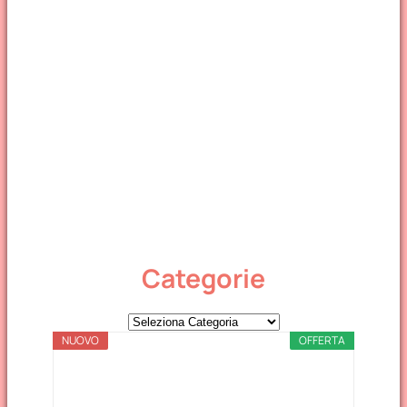
Categorie
C
NUOVO
a
OFFERTA
t
e
g