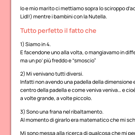
Io e mio marito ci mettiamo sopra lo sciroppo d’a
Lidl!) mentre i bambini con la Nutella.
Tutto perfetto il fatto che
1) Siamo in 4.
E facendone uno alla volta, o mangiavamo in diff
ma un po’ più freddo e “smoscio”
2) Mi venivano tutti diversi.
Infatti non avendo una padella della dimensione e
centro della padella e come veniva veniva… e cioè 
a volte grande, a volte piccolo.
3) Sono una frana nel ribaltamento.
Al momento di girarlo era matematico che mi schi
Mi sono messa alla ricerca di qualcosa che mi per