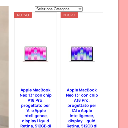
C
NUOVO
a
NUOVO
t
e
g
o
r
i
e
Apple MacBook
Apple MacBook
Neo 13” con chip
Neo 13” con chip
A18 Pro:
A18 Pro:
progettato per
progettato per
l’AI e Apple
l’AI e Apple
Intelligence,
Intelligence,
display Liquid
display Liquid
Retina, 512GB di
Retina, 512GB di