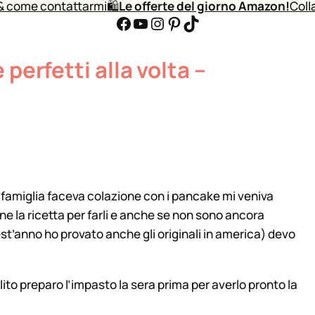
& come contattarmi
🛍️
Le offerte del giorno Amazon!
Coll
Facebook
YouTube
Instagram
Pinterest
TikTok
perfetti alla volta –
 famiglia faceva colazione con i pancake mi veniva
ine la ricetta per farli e anche se non sono ancora
uest’anno ho provato anche gli originali in america) devo
ito preparo l’impasto la sera prima per averlo pronto la