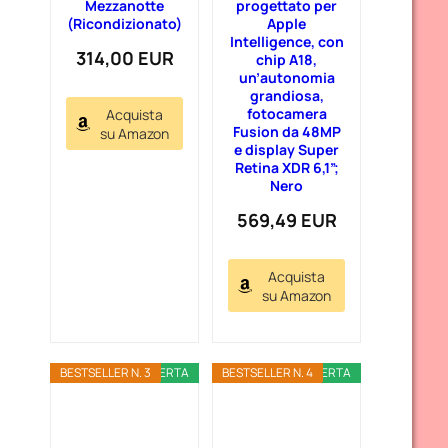
Mezzanotte
progettato per
(Ricondizionato)
Apple
Intelligence, con
314,00 EUR
chip A18,
un’autonomia
grandiosa,
fotocamera
Acquista
Fusion da 48MP
su Amazon
e display Super
Retina XDR 6,1”;
Nero
569,49 EUR
Acquista
su Amazon
BESTSELLER N. 3
OFFERTA
BESTSELLER N. 4
OFFERTA