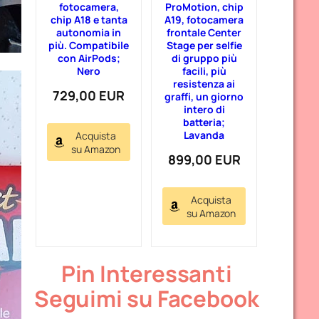
fotocamera,
ProMotion, chip
chip A18 e tanta
A19, fotocamera
autonomia in
frontale Center
più. Compatibile
Stage per selfie
con AirPods;
di gruppo più
Nero
facili, più
resistenza ai
729,00 EUR
graffi, un giorno
intero di
batteria;
Lavanda
Acquista
su Amazon
899,00 EUR
Acquista
su Amazon
Pin Interessanti
Seguimi su Facebook