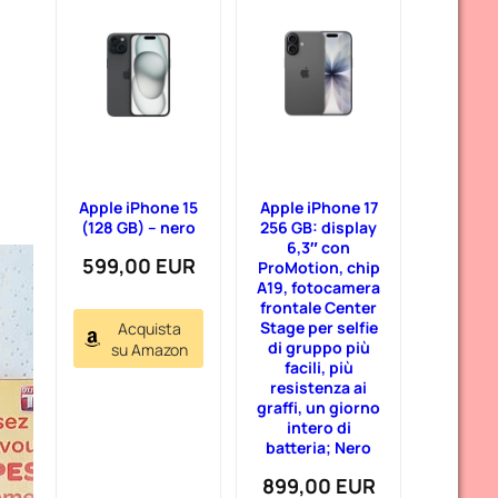
Apple iPhone 15
Apple iPhone 17
(128 GB) – nero
256 GB: display
6,3″ con
599,00 EUR
ProMotion, chip
A19, fotocamera
frontale Center
Stage per selfie
Acquista
di gruppo più
su Amazon
facili, più
resistenza ai
graffi, un giorno
intero di
batteria; Nero
899,00 EUR