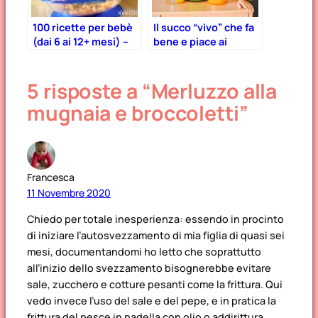
100 ricette per bebè
Il succo “vivo” che fa
(dai 6 ai 12+ mesi) –
bene e piace ai
Parte 2
bambini! – Estrattore
di frutta Essenzia
5 risposte a “Merluzzo alla
mugnaia e broccoletti”
Francesca
11 Novembre 2020
Chiedo per totale inesperienza: essendo in procinto
di iniziare l’autosvezzamento di mia figlia di quasi sei
mesi, documentandomi ho letto che soprattutto
all’inizio dello svezzamento bisognerebbe evitare
sale, zucchero e cotture pesanti come la frittura. Qui
vedo invece l’uso del sale e del pepe, e in pratica la
frittura del pesce in padella con olio o addirittura