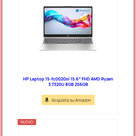
o
r
i
e
HP Laptop 15-fc0020sl 15.6″ FHD AMD Ryzen
3 7320U 8GB 256GB
Acquista su Amazon
NUOVO