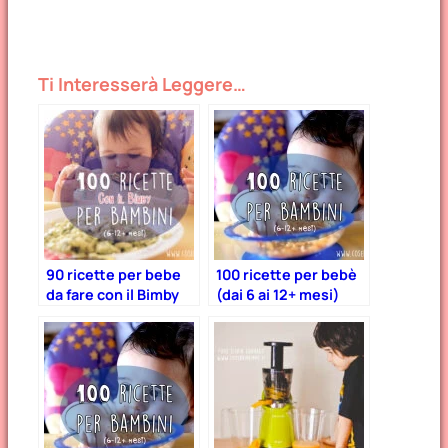
Ti Interesserà Leggere…
90 ricette per bebe
100 ricette per bebè
da fare con il Bimby
(dai 6 ai 12+ mesi)