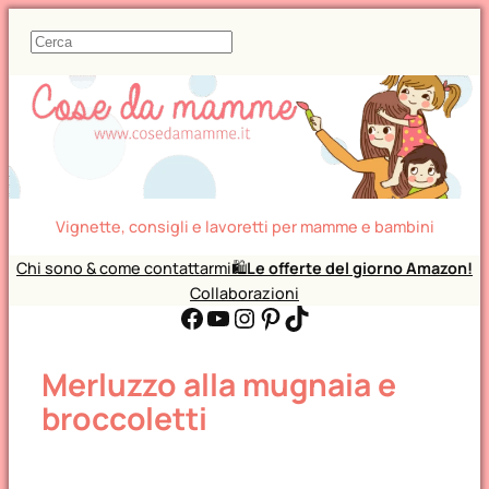
C
e
r
c
a
Vignette, consigli e lavoretti per mamme e bambini
Chi sono & come contattarmi
🛍️
Le offerte del giorno Amazon!
Collaborazioni
Facebook
YouTube
Instagram
Pinterest
TikTok
Merluzzo alla mugnaia e
broccoletti