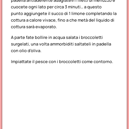
padella antiaderente adagiatevi i filetti di merluzzo e
cuocete ogni lato per circa 3 minuti… a questo
punto aggiungete il succo di 1 limone completando la
cottura a calore vivace, fino a che metà del liquido di
cottura sarà evaporato.
A parte fate bollire in acqua salata i broccoletti
surgelati, una volta ammorbiditi saltateli in padella
con olio d’oliva.
Impiattate il pesce con i broccoletti come contorno.