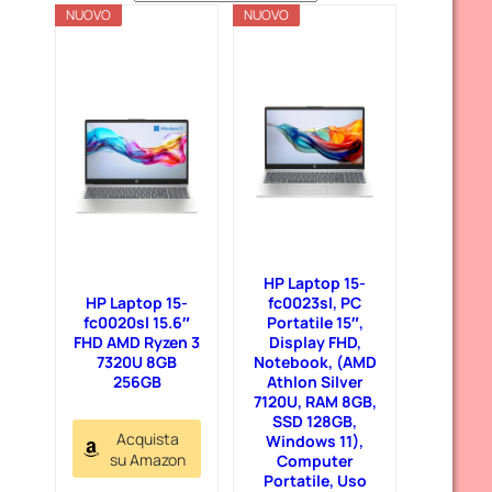
NUOVO
a
NUOVO
t
e
g
o
r
i
e
HP Laptop 15-
HP Laptop 15-
fc0023sl, PC
fc0020sl 15.6″
Portatile 15″,
FHD AMD Ryzen 3
Display FHD,
7320U 8GB
Notebook, (AMD
256GB
Athlon Silver
7120U, RAM 8GB,
SSD 128GB,
Acquista
Windows 11),
su Amazon
Computer
Portatile, Uso