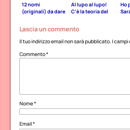
12 nomi
Al lupo al lupo!
Ho 
(originali) da dare
C’è la teoria del
Sara
al tuo bambino in
gender a scuola!
mes
base al mese di
rice
Lascia un commento
nascita!
risp
Il tuo indirizzo email non sarà pubblicato.
I campi
Commento
*
Nome
*
Email
*