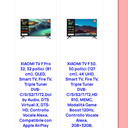
XIAOMI TV F Pro
XIAOMI TV F 50,
32, 32 pollici (81
50 pollici (127
cm), QLED,
cm), 4K UHD,
Smart TV, Fire TV,
Smart TV, Fire TV,
Triple Tuner
Triple Tuner
DVB-
DVB-
C/S/S2/T/T2,Dol
C/S/S2/T/T2,HD
by Audio, DTS
R10, MEMC,
Virtual:X, DTS-
Modalità Game
HD, Controllo
Boost 120Hz,
Vocale Alexa,
Controllo Vocale
Compatibile con
Alexa,
Apple AirPlay
2GB+32GB,