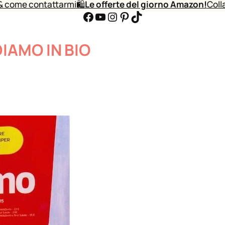
& come contattarmi
🛍️
Le offerte del giorno Amazon!
Coll
Facebook
YouTube
Instagram
Pinterest
TikTok
IAMO IN BIO