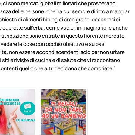
e, ci sono mercati globali milionari che prosperano.
oranza delle persone, che ha pur sempre diritto a mangiar
chiesta di alimenti biologici crea grandi occasioni di
 e caprette sull’erba, come vuole l’immaginario, e anche
distribuzione sono entrate in questo fiorente mercato.
edere le cose con occhio obiettivo e su basi
arità, non essere accondiscendenti solo per non urtare
 siti e riviste di cucina e di salute che vi raccontano
 contenti quello che altri decidono che compriate.”