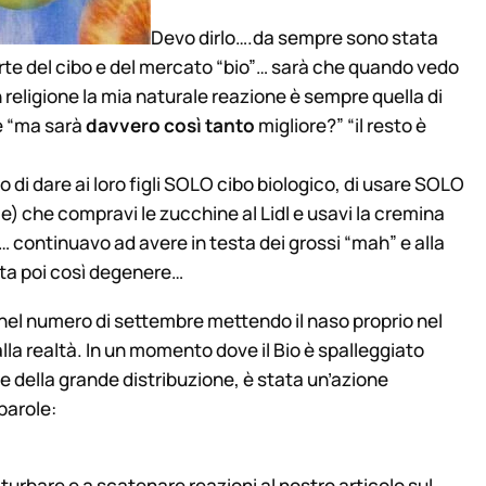
Devo dirlo….da sempre sono stata
arte del cibo e del mercato “bio”… sarà che quando vedo
 religione la mia naturale reazione è sempre quella di
me “ma sarà
davvero
così tanto
migliore?” “il resto è
 dare ai loro figli SOLO cibo biologico, di usare SOLO
e) che compravi le zucchine al Lidl e usavi la cremina
 continuavo ad avere in testa dei grossi “mah” e alla
tita poi così degenere…
el numero di settembre mettendo il naso proprio nel
lla real
tà. In un momento dove il Bio è spalleggiato
nde della grande distribuzione, è stata un’azione
parole:
 turbare e a scatenare reazioni al nostro articolo sul