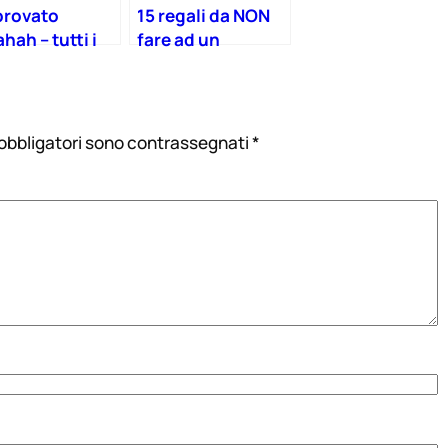
provato
15 regali da NON
hah – tutti i
fare ad un
saggi che ho
bambino (che
vuto… e le mie
non è il vostro)
oste!
 obbligatori sono contrassegnati
*