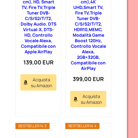
cm), HD, Smart
cm),4K
TV, Fire TV,Triple
UHD,Smart TV,
Tuner DVB-
Fire TV,Triple
C/S/S2/T/T2,
Tuner DVB-
Dolby Audio, DTS
C/S/S2/T/T2,
Virtual:X, DTS-
HDR10,MEMC,
HD, Controllo
Modalità Game
Vocale Alexa,
Boost 120Hz,
Compatibile con
Controllo Vocale
Apple AirPlay
Alexa,
2GB+32GB,
139,00 EUR
Compatibile con
AirPlay
399,00 EUR
Acquista
su Amazon
Acquista
su Amazon
BESTSELLER N. 3
BESTSELLER N. 4