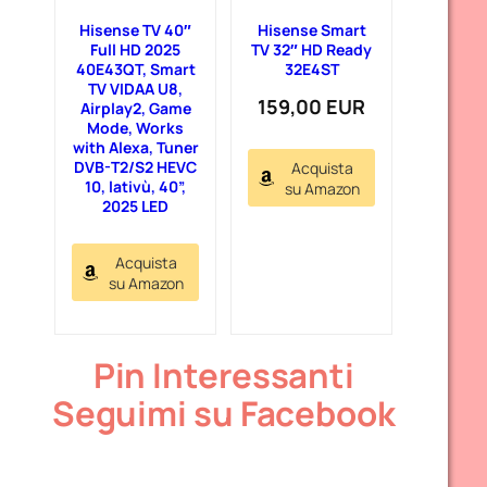
Hisense TV 40″
Hisense Smart
Full HD 2025
TV 32″ HD Ready
40E43QT, Smart
32E4ST
TV VIDAA U8,
159,00 EUR
Airplay2, Game
Mode, Works
with Alexa, Tuner
DVB-T2/S2 HEVC
Acquista
10, lativù, 40”,
su Amazon
2025 LED
Acquista
su Amazon
Pin Interessanti
Seguimi su Facebook