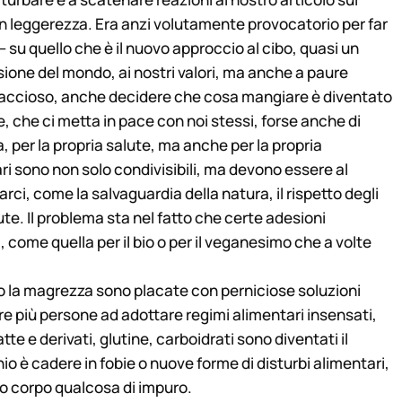
on leggerezza. Era anzi volutamente provocatorio per far
 su quello che è il nuovo approccio al cibo, quasi un
visione del mondo, ai nostri valori, ma anche a paure
naccioso, anche decidere che cosa mangiare è diventato
, che ci metta in pace con noi stessi, forse anche di
a, per la propria salute, ma anche per la propria
ri sono non solo condivisibili, ma devono essere al
ci, come la salvaguardia della natura, il rispetto degli
salute. Il problema sta nel fatto che certe adesioni
, come quella per il bio o per il veganesimo che a volte
 o la magrezza sono placate con perniciose soluzioni
più persone ad adottare regimi alimentari insensati,
atte e derivati, glutine, carboidrati sono diventati il
chio è cadere in fobie o nuove forme di disturbi alimentari,
tro corpo qualcosa di impuro.