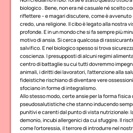
biologico . Bene, non era né casuale né scelto c
riflettere – e magari discutere, come è avvenuto –
credo, una religione. Il cibo è legato alla nostra 
profonde. E in un mondo che si fa sempre più mi
motivo di ansia. Si cerca qualcosa di rassicurante
salvifico. E nel biologico spesso si trova sicurezz
coscienza. I presupposti di alcuni regimi alimenta
centro di battaglie su cui tutti dovremmo impegnar
animali, i diritti dei lavoratori, l’attenzione alla 
fideistiche rischiano di diventare vere ossessioni
sfociano in forme di integralismo.
Allo stesso modo, certe ansie per la forma fisica
pseudosalutistiche che stanno inducendo sempre 
punitivi e carenti dal punto di vista nutrizionale: l
demonio, incubi allergenici da cui sfuggire. Il ris
come l’ortoressia, il terrore di introdurre nel nos