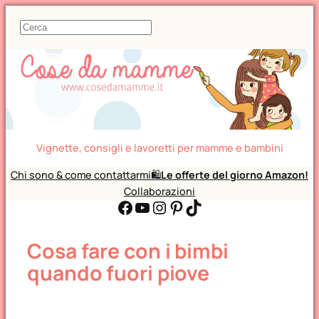
C
e
r
c
a
Vignette, consigli e lavoretti per mamme e bambini
Chi sono & come contattarmi
🛍️
Le offerte del giorno Amazon!
Collaborazioni
Facebook
YouTube
Instagram
Pinterest
TikTok
Cosa fare con i bimbi
quando fuori piove