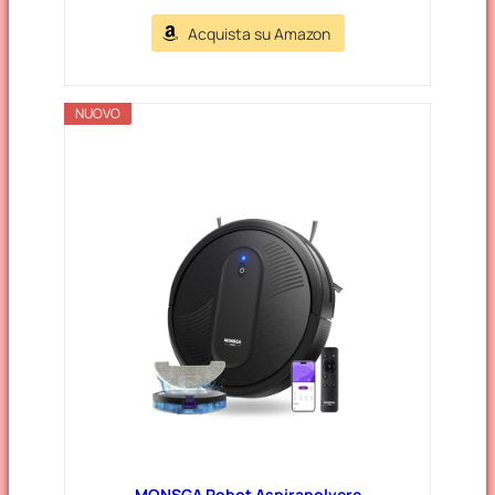
Acquista su Amazon
NUOVO
MONSGA Robot Aspirapolvere