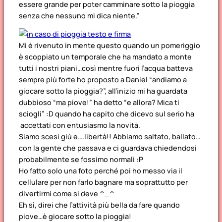
essere grande per poter camminare sotto la pioggia
senza che nessuno mi dica niente.”
Mi è rivenuto in mente questo quando un pomeriggio
è scoppiato un temporale che ha mandato a monte
tutti i nostri piani…così mentre fuori l’acqua batteva
sempre più forte ho proposto a Daniel “andiamo a
giocare sotto la pioggia?”, all’inizio mi ha guardata
dubbioso “ma piove!” ha detto “e allora? Mica ti
sciogli” :D quando ha capito che dicevo sul serio ha
accettati con entusiasmo la novità.
Siamo scesi giù e….libertà!! Abbiamo saltato, ballato…
con la gente che passava e ci guardava chiedendosi
probabilmente se fossimo normali :P
Ho fatto solo una foto perché poi ho messo via il
cellulare per non farlo bagnare ma soprattutto per
divertirmi come si deve ^_^
Eh sì, direi che l’attività più bella da fare quando
piove…è giocare sotto la pioggia!