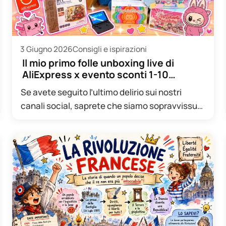
3 Giugno 2026
Consigli e ispirazioni
Il mio primo folle unboxing live di
AliExpress x evento sconti 1-10…
Se avete seguito l’ultimo delirio sui nostri
canali social, saprete che siamo sopravvissuti
a qualcosa di veramente epico:…