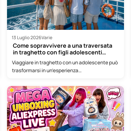
13 Luglio 2026
Varie
Come sopravvivere a una traversata
in traghetto con figli adolescenti
(senza crisi…
Viaggiare in traghetto con un adolescente può
trasformarsi in un’esperienza
sorprendentemente piacevole, oppure
diventare una piccola prova di…