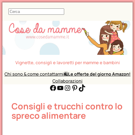
C
e
r
c
a
Vignette, consigli e lavoretti per mamme e bambini
Chi sono & come contattarmi
🛍️
Le offerte del giorno Amazon!
Collaborazioni
Facebook
YouTube
Instagram
Pinterest
TikTok
Consigli e trucchi contro lo
spreco alimentare