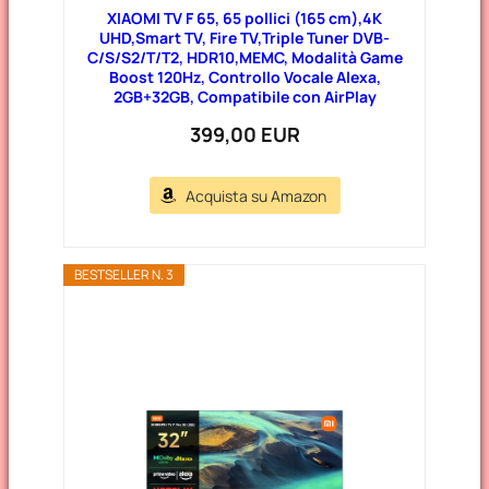
XIAOMI TV F 65, 65 pollici (165 cm),4K
UHD,Smart TV, Fire TV,Triple Tuner DVB-
C/S/S2/T/T2, HDR10,MEMC, Modalità Game
Boost 120Hz, Controllo Vocale Alexa,
2GB+32GB, Compatibile con AirPlay
399,00 EUR
Acquista su Amazon
BESTSELLER N. 3