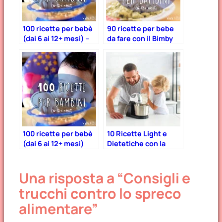
100 ricette per bebè
90 ricette per bebe
(dai 6 ai 12+ mesi) –
da fare con il Bimby
Parte 2
100 ricette per bebè
10 Ricette Light e
(dai 6 ai 12+ mesi)
Dietetiche con la
Planetaria: Semplici
e Adatte Anche ai
Una risposta a “Consigli e
Bambini
trucchi contro lo spreco
alimentare”