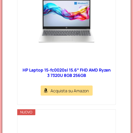
r
i
e
HP Laptop 15-fc0020sl 15.6″ FHD AMD Ryzen
3 7320U 8GB 256GB
Acquista su Amazon
NUOVO