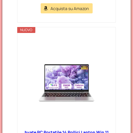
Acquista su Amazon
NUOVO
bvate PC Portatile 14 Pollici Laptop Win 11