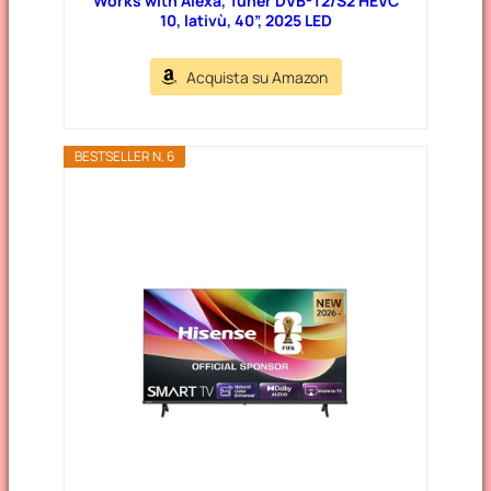
Works with Alexa, Tuner DVB-T2/S2 HEVC
10, lativù, 40”, 2025 LED
Acquista su Amazon
BESTSELLER N. 6