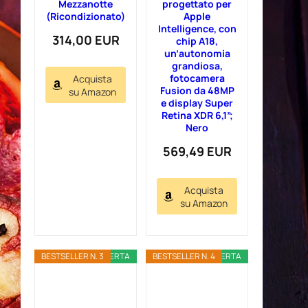
Mezzanotte
progettato per
(Ricondizionato)
Apple
Intelligence, con
314,00 EUR
chip A18,
un’autonomia
grandiosa,
fotocamera
Acquista
Fusion da 48MP
su Amazon
e display Super
Retina XDR 6,1”;
Nero
569,49 EUR
Acquista
su Amazon
BESTSELLER N. 3
OFFERTA
BESTSELLER N. 4
OFFERTA