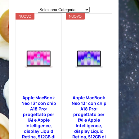
C
NUOVO
a
NUOVO
t
e
g
o
r
i
e
Apple MacBook
Apple MacBook
Neo 13” con chip
Neo 13” con chip
A18 Pro:
A18 Pro:
progettato per
progettato per
l’AI e Apple
l’AI e Apple
Intelligence,
Intelligence,
display Liquid
display Liquid
Retina, 512GB di
Retina, 512GB di