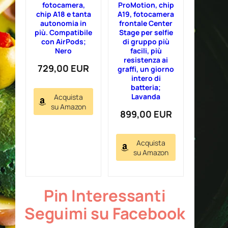
fotocamera,
ProMotion, chip
chip A18 e tanta
A19, fotocamera
autonomia in
frontale Center
più. Compatibile
Stage per selfie
con AirPods;
di gruppo più
Nero
facili, più
resistenza ai
729,00 EUR
graffi, un giorno
intero di
batteria;
Lavanda
Acquista
su Amazon
899,00 EUR
Acquista
su Amazon
Pin Interessanti
Seguimi su Facebook