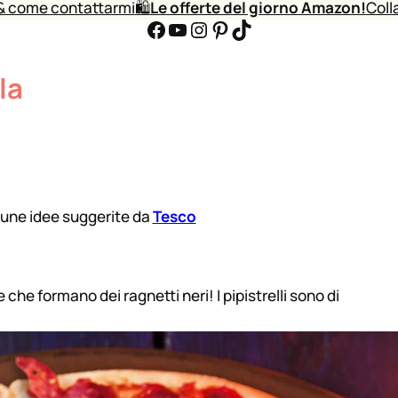
& come contattarmi
🛍️
Le offerte del giorno Amazon!
Coll
Facebook
YouTube
Instagram
Pinterest
TikTok
la
lcune idee suggerite da
Tesco
che formano dei ragnetti neri! I pipistrelli sono di