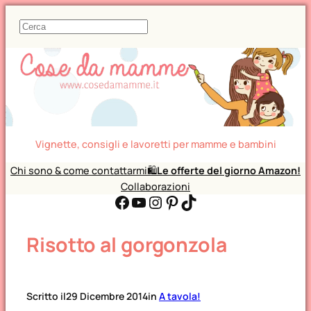
C
e
r
c
a
Vignette, consigli e lavoretti per mamme e bambini
Chi sono & come contattarmi
🛍️
Le offerte del giorno Amazon!
Collaborazioni
Facebook
YouTube
Instagram
Pinterest
TikTok
Risotto al gorgonzola
Scritto il
29 Dicembre 2014
in
A tavola!