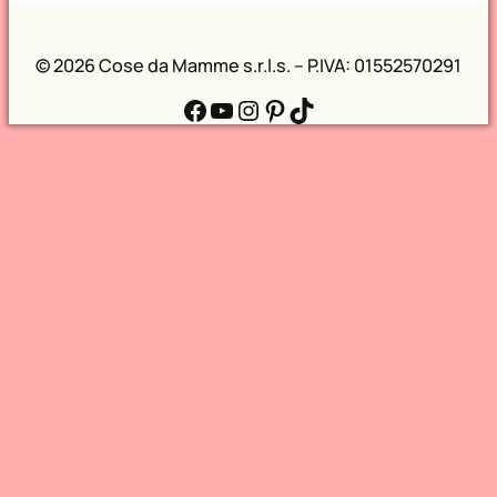
©
2026 Cose da Mamme s.r.l.s. – P.IVA: 01552570291
Facebook
YouTube
Instagram
Pinterest
TikTok