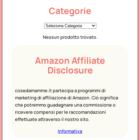
Categorie
C
a
Nessun prodotto trovato.
t
e
g
Amazon Affiliate
o
Disclosure
r
i
e
cosedamamme.it partecipa a programmi di
marketing di affiliazione di Amazon. Ciò significa
che potremmo guadagnare una commissione o
ricevere compensi per le raccomandazioni
effettuate attraverso il nostro sito.
Informativa