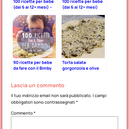
100 ricette per bebè
100 ricette per bebè
(dai 6 ai 12+ mesi) –
(dai 6 ai 12+ mesi)
Parte 2
90 ricette per bebe
Torta salata
da fare con il Bimby
gorgonzola e olive
Lascia un commento
Il tuo indirizzo email non sarà pubblicato.
I campi
obbligatori sono contrassegnati
*
Commento
*