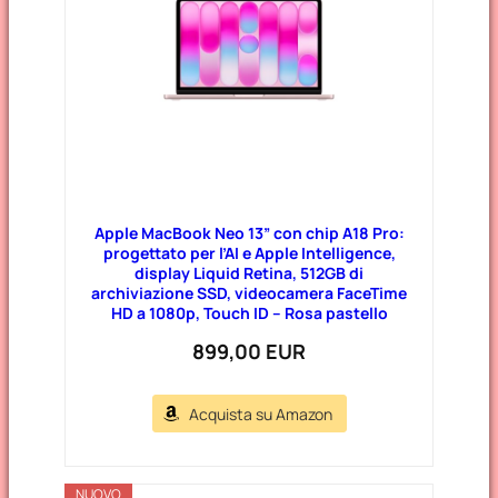
i
e
Apple MacBook Neo 13” con chip A18 Pro:
progettato per l’AI e Apple Intelligence,
display Liquid Retina, 512GB di
archiviazione SSD, videocamera FaceTime
HD a 1080p, Touch ID – Rosa pastello
899,00 EUR
Acquista su Amazon
NUOVO