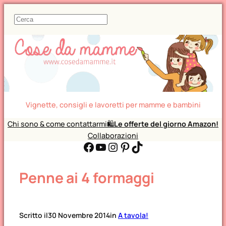
C
e
r
c
a
Vignette, consigli e lavoretti per mamme e bambini
Chi sono & come contattarmi
🛍️
Le offerte del giorno Amazon!
Collaborazioni
Facebook
YouTube
Instagram
Pinterest
TikTok
Penne ai 4 formaggi
Scritto il
30 Novembre 2014
in
A tavola!