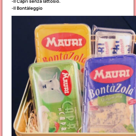
-Il Caprì senza lattosio.
-Il Bontàleggio