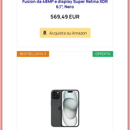
Fusion da 48MP e display Super Retina XDR
6,1”; Nero
569,49 EUR
Acquista su Amazon
BESTSELLER N. 3
OFFERTA