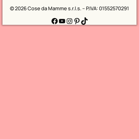
©
2026 Cose da Mamme s.r.l.s. – P.IVA: 01552570291
Facebook
YouTube
Instagram
Pinterest
TikTok