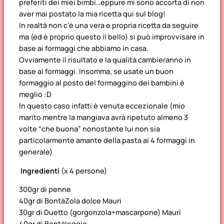
preferiti dei miei bimbi…eppure mi sono accorta di non
aver mai postato la mia ricetta qui sul blog!
In realtà non c’è una vera e propria ricetta da seguire
ma (ed è proprio questo il bello) si può improvvisare in
base ai formaggi che abbiamo in casa.
Ovviamente il risultato e la qualità cambieranno in
base ai formaggi. Insomma, se usate un buon
formaggio al posto del formaggino dei bambini è
meglio :D
In questo caso infatti è venuta eccezionale (mio
marito mentre la mangiava avrà ripetuto almeno 3
volte “che buona” nonostante lui non sia
particolarmente amante della pasta ai 4 formaggi in
generale)
Ingredienti
(x 4 persone)
300gr di penne
40gr di BontàZola dolce Mauri
30gr di Duetto (gorgonzola+mascarpone) Mauri
40gr di Bontàleggio