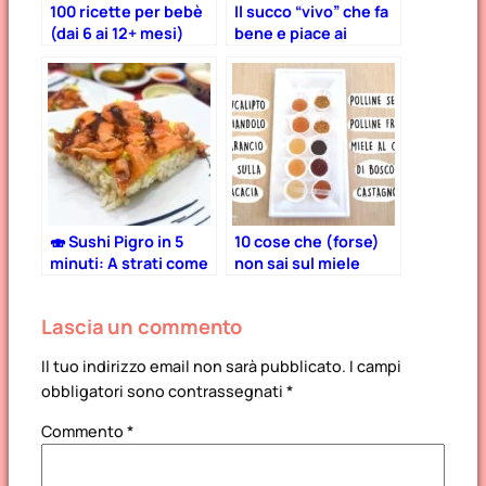
100 ricette per bebè
Il succo “vivo” che fa
(dai 6 ai 12+ mesi)
bene e piace ai
bambini! – Estrattore
di frutta Essenzia
🍣 Sushi Pigro in 5
10 cose che (forse)
minuti: A strati come
non sai sul miele
una Lasagna 🍱 Facile
e Fit!
Lascia un commento
Il tuo indirizzo email non sarà pubblicato.
I campi
obbligatori sono contrassegnati
*
Commento
*