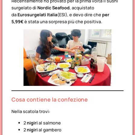
Recentemente ho provato per la prima volta il
sushi
surgelato
di
Nordic Seafood
, acquistato
da
Eurosurgelati Italia
(ESI), e devo dire che
per
5,99€
è stata una sorpresa più che positiva.
Cosa contiene la confezione
Nella scatola trovi:
2
nigiri
al salmone
2
nigiri
al gambero