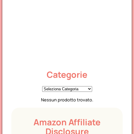
Categorie
C
a
Nessun prodotto trovato.
t
e
g
Amazon Affiliate
o
Disclosure
r