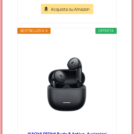
Acquista su Amazon
BESTSELLER N. 6
OFFERTA
XIAOMI REDMI Buds 8 Active, Auricolari