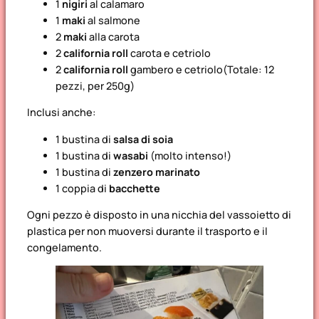
1
nigiri
al calamaro
1
maki
al salmone
2
maki
alla carota
2
california roll
carota e cetriolo
2
california roll
gambero e cetriolo
(Totale: 12
pezzi, per 250g)
Inclusi anche:
1 bustina di
salsa di soia
1 bustina di
wasabi
(molto intenso!)
1 bustina di
zenzero marinato
1 coppia di
bacchette
Ogni pezzo è disposto in una nicchia del vassoietto di
plastica per non muoversi durante il trasporto e il
congelamento.