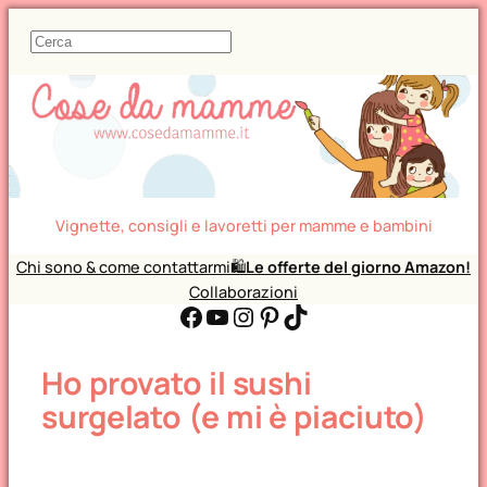
C
e
r
c
a
Vignette, consigli e lavoretti per mamme e bambini
Chi sono & come contattarmi
🛍️
Le offerte del giorno Amazon!
Collaborazioni
Facebook
YouTube
Instagram
Pinterest
TikTok
Ho provato il sushi
surgelato (e mi è piaciuto)