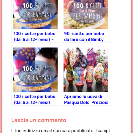
100 ricette per bebè
90 ricette per bebe
(dai 6 ai 12+ mesi) –
da fare con il Bimby
Parte 2
100 ricette per bebè
Apriamo le uova di
(dai 6 ai 12+ mesi)
Pasqua Dolci Preziosi
2017 e scopriamo
cosa c’è dentro!
Lascia un commento
Il tuo indirizzo email non sarà pubblicato.
I campi