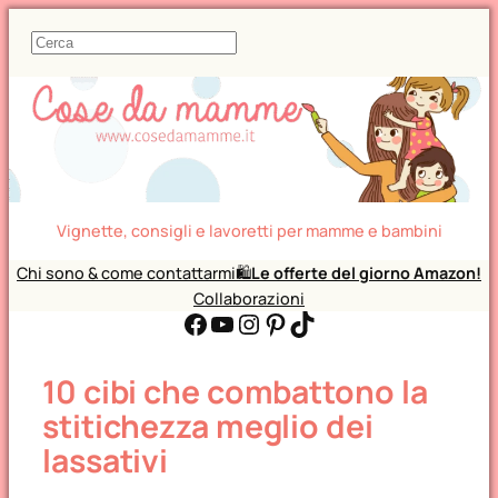
C
e
r
c
a
Vignette, consigli e lavoretti per mamme e bambini
Chi sono & come contattarmi
🛍️
Le offerte del giorno Amazon!
Collaborazioni
Facebook
YouTube
Instagram
Pinterest
TikTok
10 cibi che combattono la
stitichezza meglio dei
lassativi