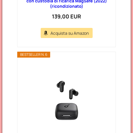
con custodia di ricarica MagSafe (2022)
(ricondizionato)
139,00 EUR
Acquista su Amazon
BESTSELLER N. 6