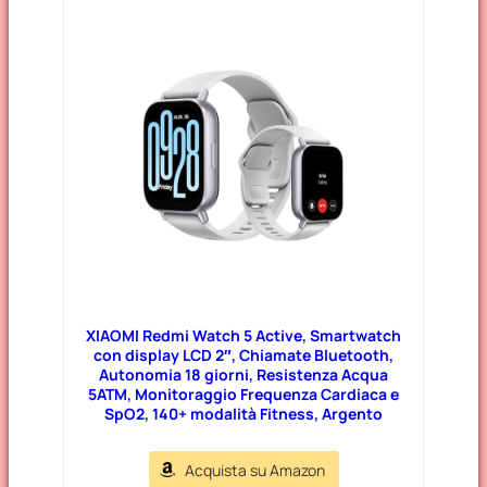
e
g
o
r
i
e
XIAOMI Redmi Watch 5 Active, Smartwatch
con display LCD 2″, Chiamate Bluetooth,
Autonomia 18 giorni, Resistenza Acqua
5ATM, Monitoraggio Frequenza Cardiaca e
SpO2, 140+ modalità Fitness, Argento
Acquista su Amazon