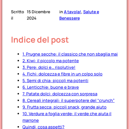
Scritto
15 Dicembre
in
A tavola!
, 
Salute e
il
2024
Benessere
Indice del post
1. Prugne secche: il classico che non sbaglia mai
2. Kiwi: il piccolo ma potente
3. Pere: dolci e… risolutive!
4. Fichi: dolcezza e fibre in un colpo solo
5. Semi di chia: piccoli ma potenti
6. Lenticchie: buone e brave
7. Patate dolci: dolcezza con sorpresa
8. Cereali integrali: il superpotere del “crunch”
9. Frutta secca: piccoli snack, grande aiuto
10. Verdure a foglia verde: il verde che aiuta il
marrone
Quindi, cosa aspetti?