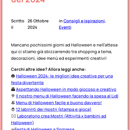
Scritto
26 Ottobre
in
Consigli e ispirazioni
, 
il
2024
Eventi
Mancano pochissimi giorni ad Halloween e nell’attesa
qui ci stiamo già sbizzarrendo tra shopping a tema,
decorazioni, idee menù ed esperimenti creativi!
Cerchi altre idee? Allora leggi anche:
🎃
Halloween 2024: le migliori idee creative per una
festa divertente
👻
Aspettando Halloween in modo giocoso e creativo
🍭
Il nostro menu di Halloween facendo la spesa al Lidl
🍝
Menu di Halloween facile e buono davvero!
🧛
12 labirinti dei mostri (stampa e gioca)
🧟‍♂️
Laboratorio crea Mostri (Attività x bambini ad
Halloween)
⚰️
Festa di Halloween a Sorpresa