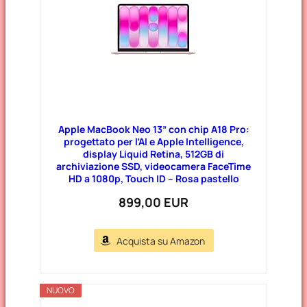
i
e
Apple MacBook Neo 13” con chip A18 Pro:
progettato per l’AI e Apple Intelligence,
display Liquid Retina, 512GB di
archiviazione SSD, videocamera FaceTime
HD a 1080p, Touch ID – Rosa pastello
899,00 EUR
Acquista su Amazon
NUOVO