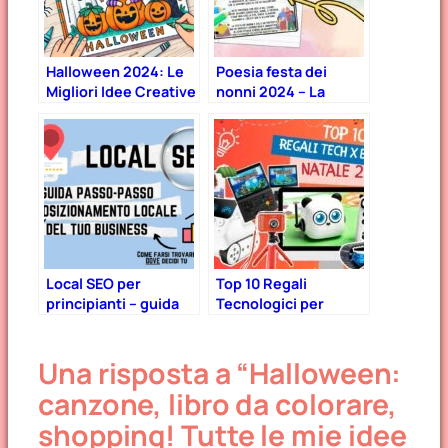
Halloween 2024: Le
Poesia festa dei
Migliori Idee Creative
nonni 2024 – La
per una Festa
presenza che fa la
Spettrale e
differenza
Divertente!
Local SEO per
Top 10 Regali
principianti – guida
Tecnologici per
passo-passo 2025 +
Bambini – Natale
file stampabile gratis
2024
Una risposta a “Halloween:
canzone, libro da colorare,
shopping! Tutte le mie idee