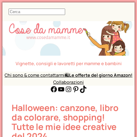
C
e
r
c
a
Vignette, consigli e lavoretti per mamme e bambini
Chi sono & come contattarmi
🛍️
Le offerte del giorno Amazon!
Collaborazioni
Facebook
YouTube
Instagram
Pinterest
TikTok
Halloween: canzone, libro
da colorare, shopping!
Tutte le mie idee creative
del 2024