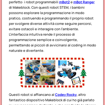
perfetto: i robot programmabili
mBot2
e
mBot Ranger
di Makeblock. Con questi robot STEM, i bambini
possono esplorare la programmazione in modo
pratico, costruendo e programmando il proprio robot
per svolgere diverse attività come seguire percorsi,
evitare ostacoli e interagire con l’ambiente.
L’interfaccia intuitiva rende il processo di
programmazione semplice e coinvolgente,
permettendo ai piccoli di avvicinarsi al coding in modo
naturale e divertente.
Questi robot si affiancano al
Codey Rocky
, altro
fantastico dispositivo Makeblock di cui ho già parlato