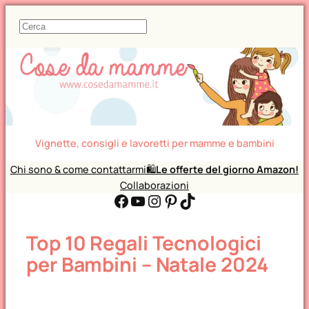
C
e
r
c
a
Vignette, consigli e lavoretti per mamme e bambini
Chi sono & come contattarmi
🛍️
Le offerte del giorno Amazon!
Collaborazioni
Facebook
YouTube
Instagram
Pinterest
TikTok
Top 10 Regali Tecnologici
per Bambini – Natale 2024