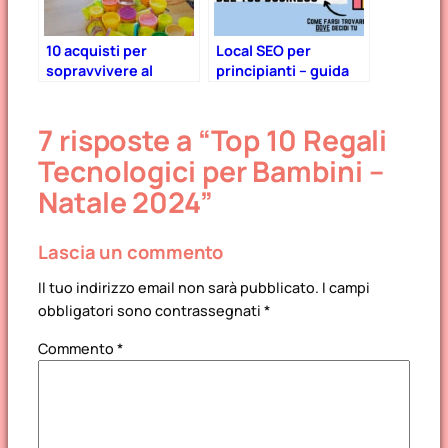
10 acquisti per
Local SEO per
sopravvivere al
principianti – guida
lockdown con i
passo-passo 2025 +
bambini
file stampabile gratis
7 risposte a “Top 10 Regali
Tecnologici per Bambini –
Natale 2024”
Lascia un commento
Il tuo indirizzo email non sarà pubblicato.
I campi
obbligatori sono contrassegnati
*
Commento
*