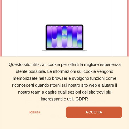
Questo sito utilizza i cookie per offrirti la migliore esperienza
utente possibile. Le informazioni sui cookie vengono
memorizzate nel tuo browser e svolgono funzioni come
Apple MacBook Neo 13” con chip A18 Pro:
riconoscerti quando ritorni sul nostro sito web e aiutare il
progettato per l’AI e Apple Intelligence,
nostro team a capire quali sezioni del sito trovi più
display Liquid Retina, 512GB di
interessanti e utili.
GDPR
archiviazione SSD, videocamera FaceTime
HD a 1080p, Touch ID – Argento
Rifiuta
ACCETTA
899,00 EUR