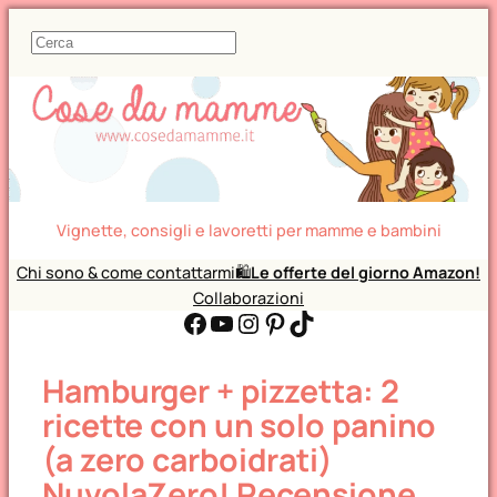
C
e
r
c
a
Vignette, consigli e lavoretti per mamme e bambini
Chi sono & come contattarmi
🛍️
Le offerte del giorno Amazon!
Collaborazioni
Facebook
YouTube
Instagram
Pinterest
TikTok
Hamburger + pizzetta: 2
ricette con un solo panino
(a zero carboidrati)
NuvolaZero! Recensione.