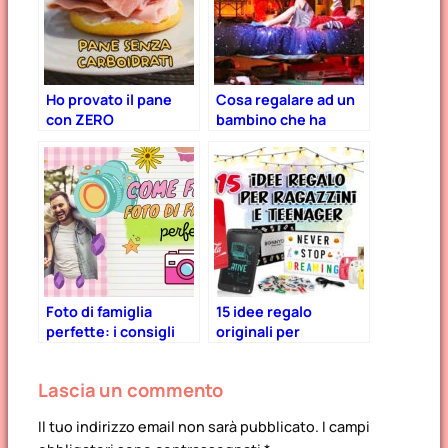
Ho provato il pane
Cosa regalare ad un
con ZERO
bambino che ha
carboidrati: Nuvola
tutto? 16 idee
Zero Cloudbread. La
infallibili.
mia recensione!
Foto di famiglia
15 idee regalo
perfette: i consigli
originali per
della fotografa Lara
ragazzini e teenager
Emme
Lascia un commento
Il tuo indirizzo email non sarà pubblicato.
I campi