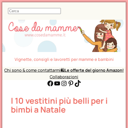
C
e
r
c
a
Vignette, consigli e lavoretti per mamme e bambini
Chi sono & come contattarmi
🛍️
Le offerte del giorno Amazon!
Collaborazioni
Facebook
YouTube
Instagram
Pinterest
TikTok
I 10 vestitini più belli per i
bimbi a Natale