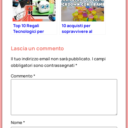
Top 10 Regali
10 acquisti per
Tecnologici per
sopravvivere al
Bambini – Natale
lockdown con i
2024
bambini
Lascia un commento
Il tuo indirizzo email non sarà pubblicato.
I campi
obbligatori sono contrassegnati
*
Commento
*
Nome
*