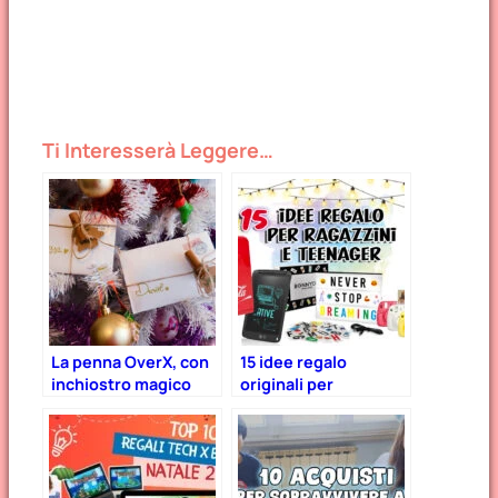
Ti Interesserà Leggere…
La penna OverX, con
15 idee regalo
inchiostro magico
originali per
che compare solo al
ragazzini e teenager
freddo – Sorpresa da
Babbo Natale!