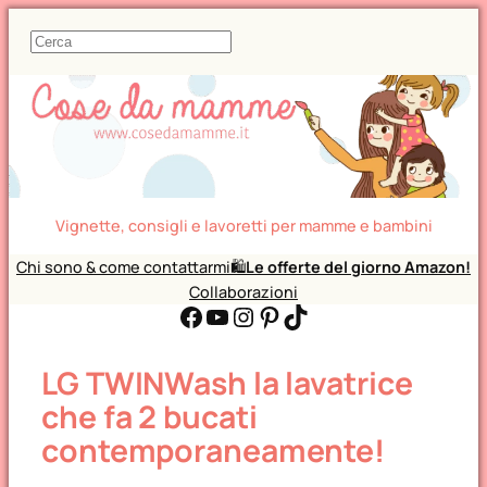
C
e
r
c
a
Vignette, consigli e lavoretti per mamme e bambini
Chi sono & come contattarmi
🛍️
Le offerte del giorno Amazon!
Collaborazioni
Facebook
YouTube
Instagram
Pinterest
TikTok
LG TWINWash la lavatrice
che fa 2 bucati
contemporaneamente!