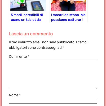
5 modi incredibili di
I mostri esistono. Ma
usare un tablet da
possiamo catturarli
disegno!
con il Libro
MangiaMostri!
Lascia un commento
Il tuo indirizzo email non sarà pubblicato.
I campi
obbligatori sono contrassegnati
*
Commento
*
Nome
*