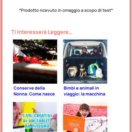
*Prodotto ricevuto in omaggio a scopo di test*
Ti Interesserà Leggere…
Conserve della
Bimbi e animali in
Nonna: Come nasce
viaggio: la macchina
la confettura di
che ha spazio per
amarene
tutti e tutto! (Opel
Combo Life)