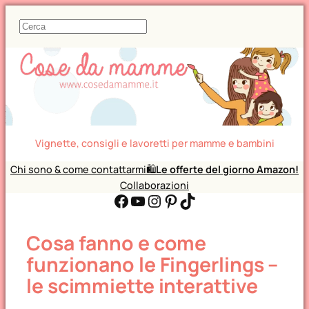
C
e
r
c
a
Vignette, consigli e lavoretti per mamme e bambini
Chi sono & come contattarmi
🛍️
Le offerte del giorno Amazon!
Collaborazioni
Facebook
YouTube
Instagram
Pinterest
TikTok
Cosa fanno e come
funzionano le Fingerlings –
le scimmiette interattive