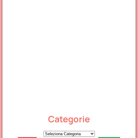
Categorie
C