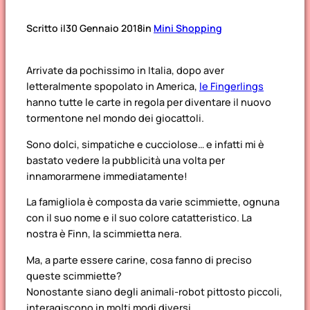
Scritto il
30 Gennaio 2018
in
Mini Shopping
Arrivate da pochissimo in Italia, dopo aver
letteralmente spopolato in America,
le Fingerlings
hanno tutte le carte in regola per diventare il nuovo
tormentone nel mondo dei giocattoli.
Sono dolci, simpatiche e cucciolose… e infatti mi è
bastato vedere la pubblicità una volta per
innamorarmene immediatamente!
La famigliola è composta da varie scimmiette, ognuna
con il suo nome e il suo colore catatteristico. La
nostra è Finn, la scimmietta nera.
Ma, a parte essere carine, cosa fanno di preciso
queste scimmiette?
Nonostante siano degli animali-robot pittosto piccoli,
interagiscono in molti modi diversi.