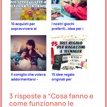
10 acquisti per
I nostri giochi
sopravvivere al
preferiti…idee per i
lockdown con i
regali di Natale!
bambini
Il coniglio che voleva
15 idee regalo
addormentarsi –
originali per
recensione del libro
ragazzini e teenager
che fa dormire i
3 risposte a “Cosa fanno e
bambini.
come funzionano le