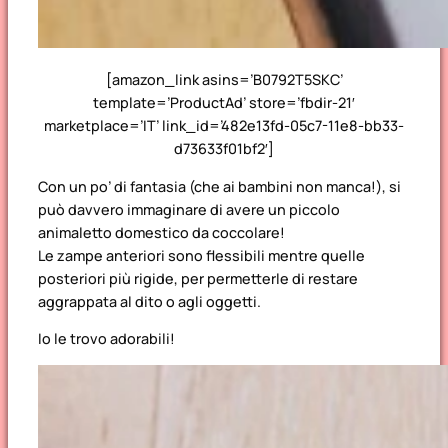
[amazon_link asins=’B0792T5SKC’
template=’ProductAd’ store=’fbdir-21′
marketplace=’IT’ link_id=’482e13fd-05c7-11e8-bb33-
d73633f01bf2′]
Con un po’ di fantasia (che ai bambini non manca!), si
può davvero immaginare di avere un piccolo
animaletto domestico da coccolare!
Le zampe anteriori sono flessibili mentre quelle
posteriori più rigide, per permetterle di restare
aggrappata al dito o agli oggetti.
Io le trovo adorabili!