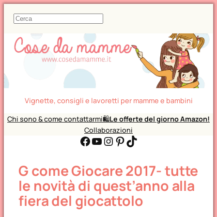
C
e
r
c
a
Vignette, consigli e lavoretti per mamme e bambini
Chi sono & come contattarmi
🛍️
Le offerte del giorno Amazon!
Collaborazioni
Facebook
YouTube
Instagram
Pinterest
TikTok
G come Giocare 2017- tutte
le novità di quest’anno alla
fiera del giocattolo