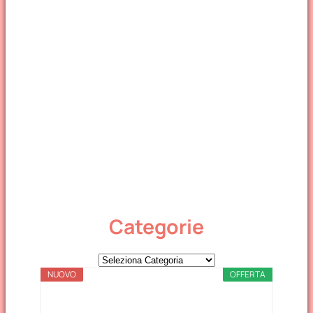
Categorie
C
NUOVO
a
OFFERTA
t
e