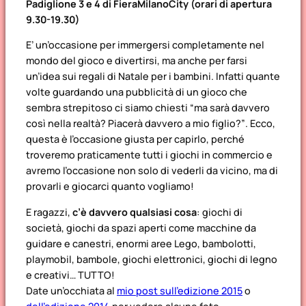
Padiglione 3 e 4 di FieraMilanoCity (orari di apertura
9.30-19.30)
E’ un’occasione per immergersi completamente nel
mondo del gioco e divertirsi, ma anche per farsi
un’idea sui regali di Natale per i bambini. Infatti quante
volte guardando una pubblicità di un gioco che
sembra strepitoso ci siamo chiesti
“ma sarà davvero
così nella realtà? Piacerà davvero a mio figlio?”
. Ecco,
questa è l’occasione giusta per capirlo, perché
troveremo praticamente tutti i giochi in commercio e
avremo l’occasione non solo di vederli da vicino, ma di
provarli e giocarci quanto vogliamo!
E ragazzi,
c’è davvero qualsiasi cosa
: giochi di
società, giochi da spazi aperti come macchine da
guidare e canestri, enormi aree Lego, bambolotti,
playmobil, bambole, giochi elettronici, giochi di legno
e creativi… TUTTO!
Date un’occhiata al
mio post sull’edizione 2015
o