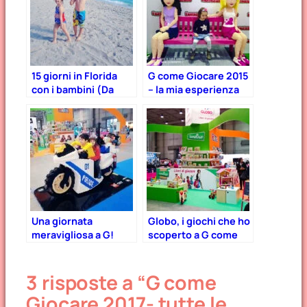
15 giorni in Florida
G come Giocare 2015
con i bambini (Da
– la mia esperienza
Natale al 9 Gennaio)
alla fiera del
giocattolo
Una giornata
Globo, i giochi che ho
meravigliosa a G!
scoperto a G come
come Giocare, la
Giocare 2016
fiera del giocattolo
3 risposte a “G come
(2017)
Giocare 2017- tutte le