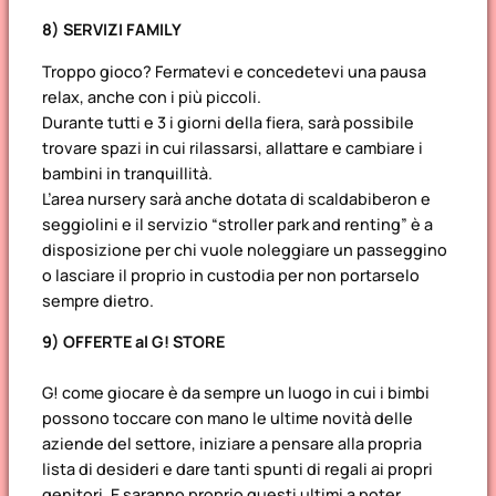
8) SERVIZI FAMILY
Troppo gioco? Fermatevi e concedetevi una pausa
relax, anche con i più piccoli.
Durante tutti e 3 i giorni della fiera, sarà possibile
trovare spazi in cui rilassarsi, allattare e cambiare i
bambini in tranquillità.
L’area nursery sarà anche dotata di scaldabiberon e
seggiolini e il servizio “stroller park and renting” è a
disposizione per chi vuole noleggiare un passeggino
o lasciare il proprio in custodia per non portarselo
sempre dietro.
9) OFFERTE al G! STORE
G! come giocare è da sempre un luogo in cui i bimbi
possono toccare con mano le ultime novità delle
aziende del settore, iniziare a pensare alla propria
lista di desideri e dare tanti spunti di regali ai propri
genitori. E saranno proprio questi ultimi a poter