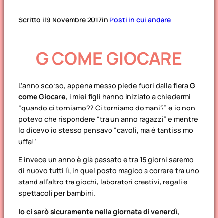
Scritto il
9 Novembre 2017
in
Posti in cui andare
G COME GIOCARE
L’anno scorso, appena messo piede fuori dalla fiera
G
come Giocare
, i miei figli hanno iniziato a chiedermi
“quando ci torniamo?? Ci torniamo domani?”
e io non
potevo che rispondere
“tra un anno ragazzi”
e mentre
lo dicevo io stesso pensavo
“cavoli, ma è tantissimo
uffa!
”
E invece un anno è già passato e tra 15 giorni saremo
di nuovo tutti lì, in quel posto magico a correre tra uno
stand all’altro tra giochi, laboratori creativi, regali e
spettacoli per bambini.
Io ci sarò sicuramente nella giornata di venerdì,