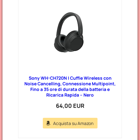
g
o
r
i
e
Sony WH-CH720N | Cuffie Wireless con
Noise Cancelling, Connessione Multipoint,
Fino a 35 ore di durata della batteria e
Ricarica Rapida – Nero
64,00 EUR
Acquista su Amazon