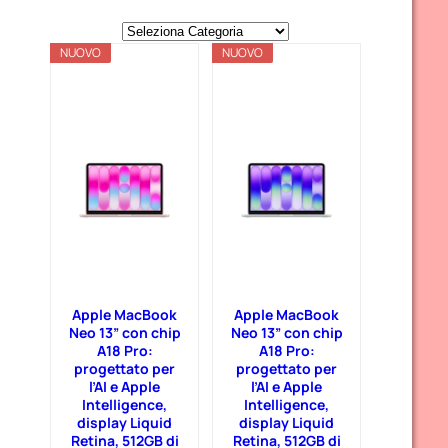
C
NUOVO
a
NUOVO
t
e
g
o
r
i
e
Apple MacBook
Apple MacBook
Neo 13” con chip
Neo 13” con chip
A18 Pro:
A18 Pro:
progettato per
progettato per
l’AI e Apple
l’AI e Apple
Intelligence,
Intelligence,
display Liquid
display Liquid
Retina, 512GB di
Retina, 512GB di