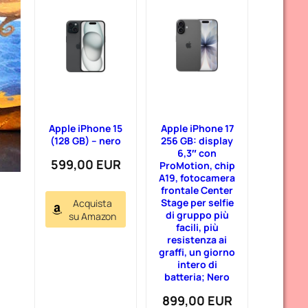
Apple iPhone 15
Apple iPhone 17
(128 GB) – nero
256 GB: display
6,3″ con
599,00 EUR
ProMotion, chip
A19, fotocamera
frontale Center
Stage per selfie
Acquista
di gruppo più
su Amazon
facili, più
resistenza ai
graffi, un giorno
intero di
batteria; Nero
899,00 EUR