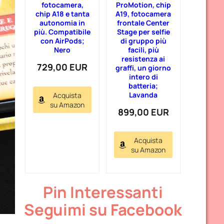
fotocamera,
ProMotion, chip
chip A18 e tanta
A19, fotocamera
autonomia in
frontale Center
più. Compatibile
Stage per selfie
con AirPods;
di gruppo più
Nero
facili, più
resistenza ai
729,00 EUR
graffi, un giorno
intero di
batteria;
Lavanda
Acquista
su Amazon
899,00 EUR
Acquista
su Amazon
Pin Interessanti
Seguimi su Facebook