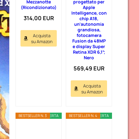
Mezzanotte
progettato per
(Ricondizionato)
Apple
Intelligence, con
314,00 EUR
chip A18,
un’autonomia
grandiosa,
fotocamera
Acquista
Fusion da 48MP
su Amazon
e display Super
Retina XDR 6,1”;
Nero
569,49 EUR
Acquista
su Amazon
BESTSELLER N. 3
OFFERTA
BESTSELLER N. 4
OFFERTA