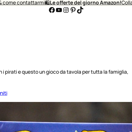
& come contattarmi
🛍️
Le offerte del giorno Amazon!
Coll
Facebook
YouTube
Instagram
Pinterest
TikTok
i pirati e questo un gioco da tavola per tutta la famiglia,
niti