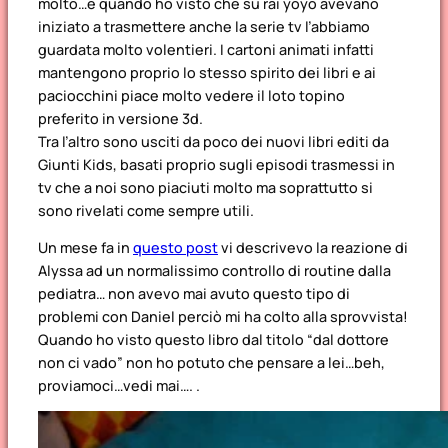
molto…e quando ho visto che su rai yoyo avevano
iniziato a trasmettere anche la serie tv l’abbiamo
guardata molto volentieri. I cartoni animati infatti
mantengono proprio lo stesso spirito dei libri e ai
paciocchini piace molto vedere il loto topino
preferito in versione 3d.
Tra l’altro sono usciti da poco dei nuovi libri editi da
Giunti Kids, basati proprio sugli episodi trasmessi in
tv che a noi sono piaciuti molto ma soprattutto si
sono rivelati come sempre utili.
Un mese fa in
questo post
vi descrivevo la reazione di
Alyssa ad un normalissimo controllo di routine dalla
pediatra… non avevo mai avuto questo tipo di
problemi con Daniel perciò mi ha colto alla sprovvista!
Quando ho visto questo libro dal titolo “dal dottore
non ci vado” non ho potuto che pensare a lei…beh,
proviamoci…vedi mai…. .