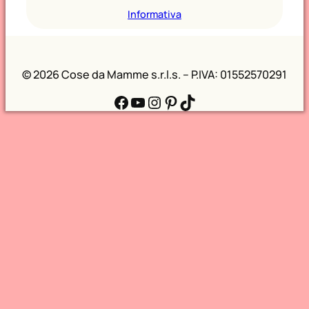
Informativa
©
2026 Cose da Mamme s.r.l.s. – P.IVA: 01552570291
Facebook
YouTube
Instagram
Pinterest
TikTok