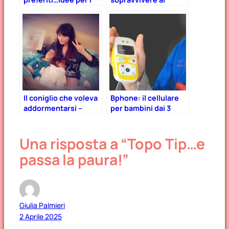
regali di Natale!
lockdown con i
bambini
Il coniglio che voleva
Bphone: il cellulare
addormentarsi –
per bambini dai 3
recensione del libro
anni in su
che fa dormire i
Una risposta a “Topo Tip…e
bambini.
passa la paura!”
Giulia Palmieri
2 Aprile 2025