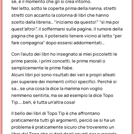
sè, è il momento che gli si crea intorno.
Nel letto, sotto le coperte prima della nanna, stretti
stretti con accanto la colonna di libri che hanno
scelto dalla libreria… “iniziamo da questo!” “sì ma poi
quest’altro!”, il soffermarsi sulle pagine, il rumore della
pagina che gira, il poterselo tenere vicino al letto “per
fare compagnia” dopo essersi addormentati…
Con l’aiuto dei libri ho insegnato ai miei piccoletti le
prime parole, i primi concetti, le prime morali o
semplicemente le prime fiabe.
Alcuni libri poi sono risultati dei veri e propri alleati
per superare dei momenti critici specifici. Perchè si
sa….se una cosa la dice la mamma non voglio
nemmeno sentirla, ma se ad esempio la dice Topo
Tip…..beh, è tutta un’altra cosa!
Il bello dei libri di Topo Tip è che affrontano
praticamente tutti gli argomenti, perciò se si ha un
problema è praticamente sicuro che troveremo un
libro del Topo che ci darà degli spunti per superarlo…