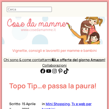
C
e
r
c
a
Vignette, consigli e lavoretti per mamme e bambini
Chi sono & come contattarmi
🛍️
Le offerte del giorno Amazon!
Collaborazioni
Facebook
YouTube
Instagram
Pinterest
TikTok
Topo Tip…e passa la paura!
Scritto
15 Aprile
in
Mini Shopping
, 
Tv e web per