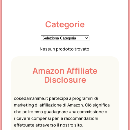
Categorie
C
a
Nessun prodotto trovato.
t
e
g
Amazon Affiliate
o
Disclosure
r
i
e
cosedamamme.it partecipa a programmi di
marketing di affiliazione di Amazon. Ciò significa
che potremmo guadagnare una commissione o
ricevere compensi per le raccomandazioni
effettuate attraverso il nostro sito.