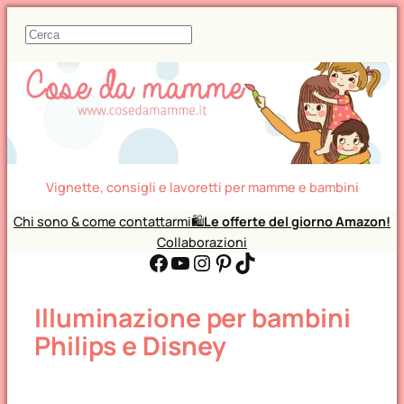
C
e
r
c
a
Vignette, consigli e lavoretti per mamme e bambini
Chi sono & come contattarmi
🛍️
Le offerte del giorno Amazon!
Collaborazioni
Facebook
YouTube
Instagram
Pinterest
TikTok
Illuminazione per bambini
Philips e Disney