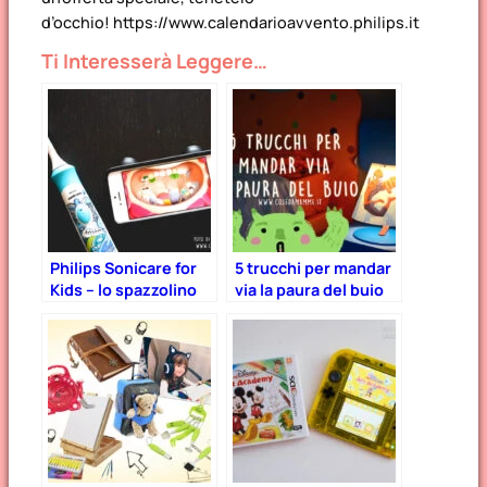
d’occhio! https://www.calendarioavvento.philips.it
Ti Interesserà Leggere…
Philips Sonicare for
5 trucchi per mandar
Kids – lo spazzolino
via la paura del buio
elettrico “smart” per
bambini (con app
abbinata)