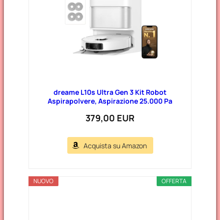
e
dreame L10s Ultra Gen 3 Kit Robot
Aspirapolvere, Aspirazione 25.000 Pa
379,00 EUR
Acquista su Amazon
NUOVO
OFFERTA