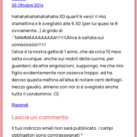
26 Ottobre 2014
hahahahahahahahaha XD quant’è vero! il mio
stamattina s’è svegliato alle 6.50 (per lui quasi le 8
ovviamente…) al grido di
:”MAMMAAAAAAAAA!!!!!!L’Alice è saltata sul
comòòòòòò!!!!!!
l’alice è la nostra gatta di 1 anno, che da circa 10 mesi
salta ovunque, anche sui mobili della cucina, per
guardarci da altre angolazioni, suppongo, ma che mio
figlio evidentemente non osserva troppo. ed ha
deciso quasta mattina all’alba di notare certi dettagli.
mezzo gaudio, almeno con noi si è svegliato anche
tutto il condominio :O)
Rispondi
Lascia un commento
Il tuo indirizzo email non sarà pubblicato.
I campi
obbligatori sono contrassegnati
*