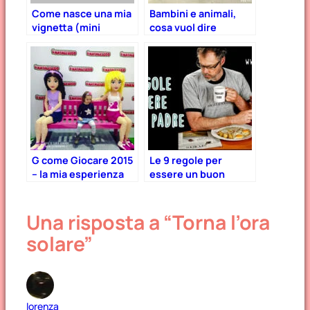
Come nasce una mia
Bambini e animali,
vignetta (mini
cosa vuol dire
tutorial)
“crescere con un
pet”
G come Giocare 2015
Le 9 regole per
– la mia esperienza
essere un buon
alla fiera del
padre
giocattolo
Una risposta a “Torna l’ora
solare”
lorenza