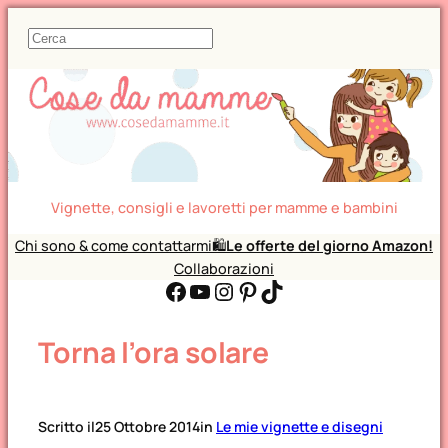
C
e
r
c
a
Vignette, consigli e lavoretti per mamme e bambini
Chi sono & come contattarmi
🛍️
Le offerte del giorno Amazon!
Collaborazioni
Facebook
YouTube
Instagram
Pinterest
TikTok
Torna l’ora solare
Scritto il
25 Ottobre 2014
in
Le mie vignette e disegni