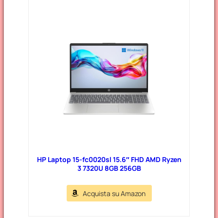
t
e
g
o
r
i
e
HP Laptop 15-fc0020sl 15.6″ FHD AMD Ryzen
3 7320U 8GB 256GB
Acquista su Amazon