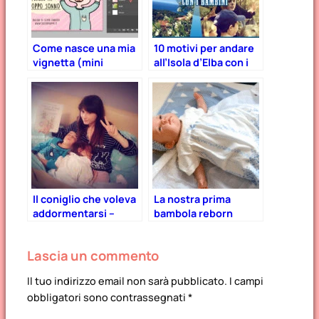
Come nasce una mia
10 motivi per andare
vignetta (mini
all’Isola d’Elba con i
tutorial)
bambini
Il coniglio che voleva
La nostra prima
addormentarsi –
bambola reborn
recensione del libro
che fa dormire i
Lascia un commento
bambini.
Il tuo indirizzo email non sarà pubblicato.
I campi
obbligatori sono contrassegnati
*