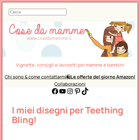
C
e
r
c
a
Vignette, consigli e lavoretti per mamme e bambini
Chi sono & come contattarmi
🛍️
Le offerte del giorno Amazon!
Collaborazioni
Facebook
YouTube
Instagram
Pinterest
TikTok
I miei disegni per Teething
Bling!