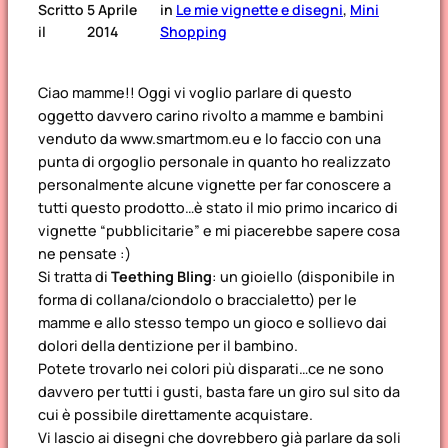
Scritto
5 Aprile
in
Le mie vignette e disegni
, 
Mini
il
2014
Shopping
Ciao mamme!! Oggi vi voglio parlare di questo
oggetto davvero carino rivolto a mamme e bambini
venduto da www.smartmom.eu e lo faccio con una
punta di orgoglio personale in quanto ho realizzato
personalmente alcune vignette per far conoscere a
tutti questo prodotto…è stato il mio primo incarico di
vignette “pubblicitarie” e mi piacerebbe sapere cosa
ne pensate :)
Si tratta di
Teething Bling
: un gioiello (disponibile in
forma di collana/ciondolo o braccialetto) per le
mamme e allo stesso tempo un gioco e sollievo dai
dolori della dentizione per il bambino.
Potete trovarlo nei colori più disparati…ce ne sono
davvero per tutti i gusti, basta fare un giro sul sito da
cui è possibile direttamente acquistare.
Vi lascio ai disegni che dovrebbero già parlare da soli