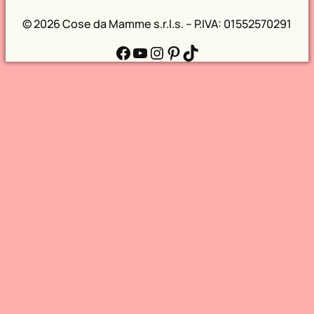
©
2026 Cose da Mamme s.r.l.s. – P.IVA: 01552570291
Facebook
YouTube
Instagram
Pinterest
TikTok