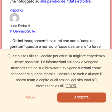
L’ha ribloggato su
alle pendici del tifata ed oltre
.
Rispondi
Luca Fedozzi
11 Gennaio 2014
… Ottimi insegnamenti ma direi che sono “cose da
genitori” queste e non solo “cose da mamme” o forse i
papà non dovrebbero farle,dirle o condividerle con i
Questo sito utilizza i cookie per offrirti la migliore esperienza
loro figli cara Mamma Dotty ……..
utente possibile. Le informazioni sui cookie vengono
Rispondi
memorizzate nel tuo browser e svolgono funzioni come
riconoscerti quando ritorni sul nostro sito web e aiutare il
nostro team a capire quali sezioni del sito trovi più
doroty86
interessanti e utili.
GDPR
11 Gennaio 2014
“Cose da mamme” è il nome del blog perché io
Rifiuta
ACCETTA
che ci scrivo sono una mamma e parlo di quello
che faccio o che mi interessa e che spesso è