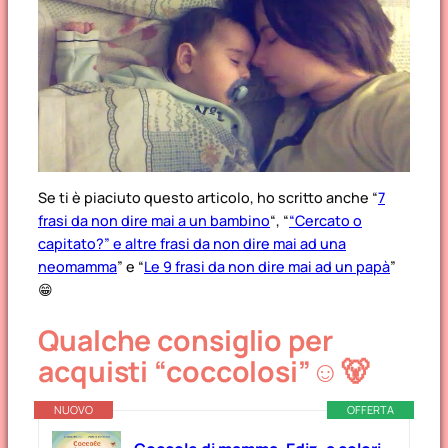
Se ti è piaciuto questo articolo, ho scritto anche “
7
frasi da non dire mai a un bambino
“, “
“Cercato o
capitato?” e altre frasi da non dire mai ad una
neomamma
” e “
Le 9 frasi da non dire mai ad un papà
”
😁
Qualche consiglio per
acquisti “coccolosi”☺️🐻
NUOVO
OFFERTA