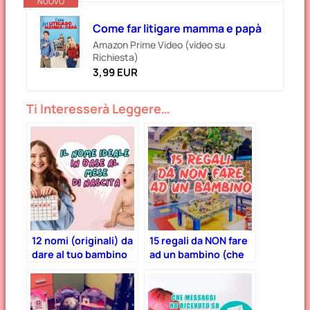
NUOVO
Come far litigare mamma e papà
Amazon Prime Video (video su
Richiesta)
3,99 EUR
Ti Interesserà Leggere…
12 nomi (originali) da
15 regali da NON fare
dare al tuo bambino
ad un bambino (che
in base al mese di
non è il vostro)
nascita!