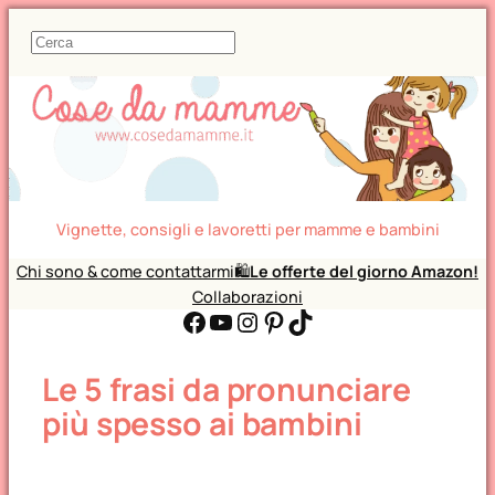
C
e
r
c
a
Vignette, consigli e lavoretti per mamme e bambini
Chi sono & come contattarmi
🛍️
Le offerte del giorno Amazon!
Collaborazioni
Facebook
YouTube
Instagram
Pinterest
TikTok
Le 5 frasi da pronunciare
più spesso ai bambini