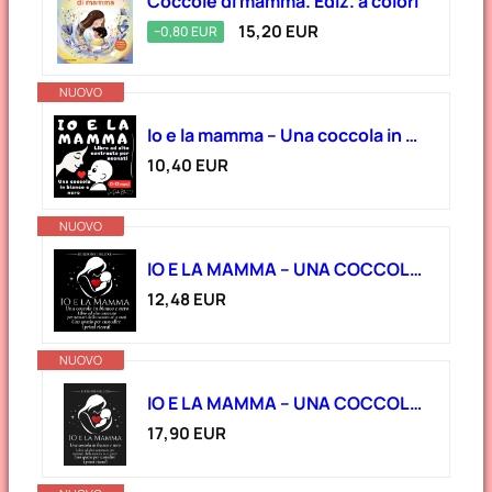
Coccole di mamma. Ediz. a colori
15,20 EUR
−0,80 EUR
NUOVO
Io e la mamma – Una coccola in bianco e nero: Libro ad alto contrasto per neonati (0 -12 mesi)
10,40 EUR
NUOVO
IO E LA MAMMA – UNA COCCOLA IN BIANCO E NERO: Libro ad alto contrasto per neonati dalla nascita ai 12 mesi – Uno spazio per custodire i primi ricordi
12,48 EUR
NUOVO
IO E LA MAMMA – UNA COCCOLA IN BIANCO E NERO: Libro ad alto contrasto per neonati dalla nascita ai 12 mesi – Uno spazio per custodire i primi ricordi – Edizione Deluxe-copertina rigida
17,90 EUR