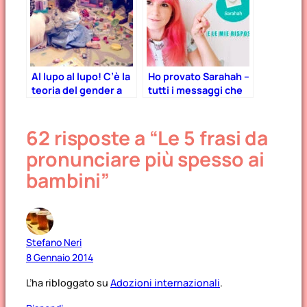
Al lupo al lupo! C’è la
Ho provato Sarahah –
teoria del gender a
tutti i messaggi che
scuola!
ho ricevuto… e le mie
risposte!
62 risposte a “Le 5 frasi da
pronunciare più spesso ai
bambini”
Stefano Neri
8 Gennaio 2014
L’ha ribloggato su
Adozioni internazionali
.