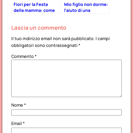
Fiori per la Festa
Mio figlio non dorme:
della mamma: come
l’aiuto di una
scegliere quelli
consulente del
giusti
sonno può davvero
Lascia un commento
fare la differenza?
Il tuo indirizzo email non sarà pubblicato.
I campi
obbligatori sono contrassegnati
*
Commento
*
Nome
*
Email
*