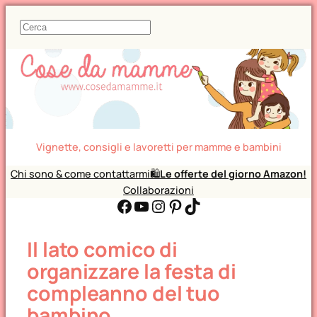
C
e
r
c
a
Vignette, consigli e lavoretti per mamme e bambini
Chi sono & come contattarmi
🛍️
Le offerte del giorno Amazon!
Collaborazioni
Facebook
YouTube
Instagram
Pinterest
TikTok
Il lato comico di
organizzare la festa di
compleanno del tuo
bambino