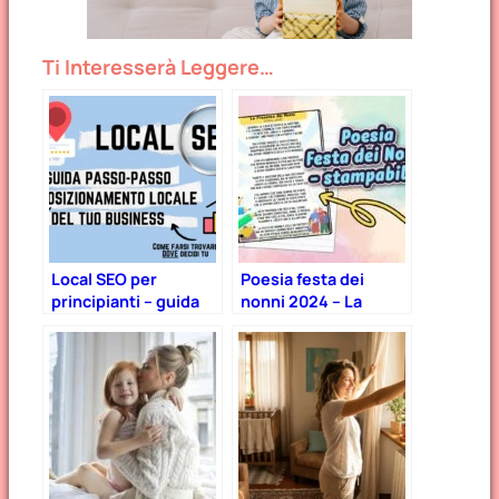
Ti Interesserà Leggere…
Local SEO per
Poesia festa dei
principianti – guida
nonni 2024 – La
passo-passo 2025 +
presenza che fa la
file stampabile gratis
differenza