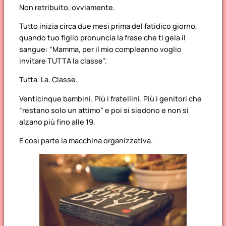
Fase 1: La ricerca della location (aka il girone
Non retribuito, ovviamente.
dantesco)
Fase 2: Il tema della festa
Tutto inizia circa due mesi prima del fatidico giorno,
Fase 3: La lista invitati, e i suoi drammi
quando tuo figlio pronuncia la frase che ti gela il
Fase 4: Il buffet della discordia
sangue: “Mamma, per il mio compleanno voglio
Fase 5: Il giorno della festa, alias il D-Day
invitare TUTTA la classe”.
Tutta. La. Classe.
Venticinque bambini. Più i fratellini. Più i genitori che
“restano solo un attimo” e poi si siedono e non si
alzano più fino alle 19.
E così parte la macchina organizzativa.