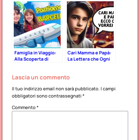
psicologiche
Famiglia in Viaggio:
Cari Mamma e Papà:
Alla Scoperta di
La Lettera che Ogni
Barcellona con
Adolescente
Bambini (con video
Vorrebbe Scrivervi
Lascia un commento
giorno x giorno)
Il tuo indirizzo email non sarà pubblicato.
I campi
obbligatori sono contrassegnati
*
Commento
*