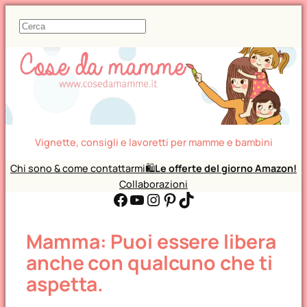
C
e
r
c
a
Vignette, consigli e lavoretti per mamme e bambini
Chi sono & come contattarmi
🛍️
Le offerte del giorno Amazon!
Collaborazioni
Facebook
YouTube
Instagram
Pinterest
TikTok
Mamma: Puoi essere libera
anche con qualcuno che ti
aspetta.