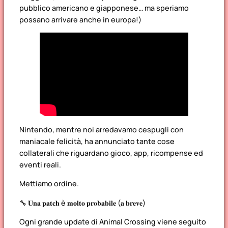
pubblico americano e giapponese… ma speriamo
possano arrivare anche in europa!)
Nintendo, mentre noi arredavamo cespugli con
maniacale felicità, ha annunciato tante cose
collaterali che riguardano gioco, app, ricompense ed
eventi reali.
Mettiamo ordine.
🔧 𝐔𝐧𝐚 𝐩𝐚𝐭𝐜𝐡 è 𝐦𝐨𝐥𝐭𝐨 𝐩𝐫𝐨𝐛𝐚𝐛𝐢𝐥𝐞 (𝐚 𝐛𝐫𝐞𝐯𝐞)
Ogni grande update di Animal Crossing viene seguito