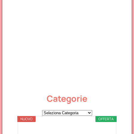
Categorie
C
NUOVO
a
OFFERTA
t
e