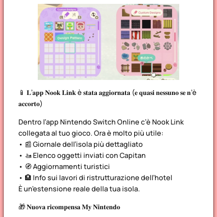
📱 𝐋’𝐚𝐩𝐩 𝐍𝐨𝐨𝐤 𝐋𝐢𝐧𝐤 è 𝐬𝐭𝐚𝐭𝐚 𝐚𝐠𝐠𝐢𝐨𝐫𝐧𝐚𝐭𝐚 (𝐞 𝐪𝐮𝐚𝐬𝐢 𝐧𝐞𝐬𝐬𝐮𝐧𝐨 𝐬𝐞 𝐧’è
𝐚𝐜𝐜𝐨𝐫𝐭𝐨)
Dentro l’app Nintendo Switch Online c’è Nook Link
collegata al tuo gioco. Ora è molto più utile:
• 📰 Giornale dell’isola più dettagliato
• 🚤 Elenco oggetti inviati con Capitan
• 🧭 Aggiornamenti turistici
• 🏨 Info sui lavori di ristrutturazione dell’hotel
È un’estensione reale della tua isola.
🎁 𝐍𝐮𝐨𝐯𝐚 𝐫𝐢𝐜𝐨𝐦𝐩𝐞𝐧𝐬𝐚 𝐌𝐲 𝐍𝐢𝐧𝐭𝐞𝐧𝐝𝐨