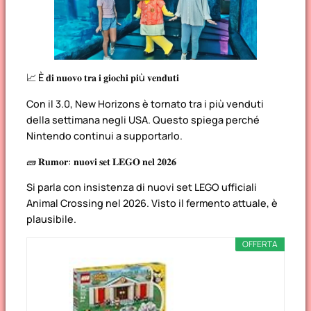
📈 È 𝐝𝐢 𝐧𝐮𝐨𝐯𝐨 𝐭𝐫𝐚 𝐢 𝐠𝐢𝐨𝐜𝐡𝐢 𝐩𝐢ù 𝐯𝐞𝐧𝐝𝐮𝐭𝐢
Con il 3.0, New Horizons è tornato tra i più venduti
della settimana negli USA. Questo spiega perché
Nintendo continui a supportarlo.
🧱 𝐑𝐮𝐦𝐨𝐫: 𝐧𝐮𝐨𝐯𝐢 𝐬𝐞𝐭 𝐋𝐄𝐆𝐎 𝐧𝐞𝐥 𝟐𝟎𝟐𝟔
Si parla con insistenza di nuovi set LEGO ufficiali
Animal Crossing nel 2026. Visto il fermento attuale, è
plausibile.
OFFERTA