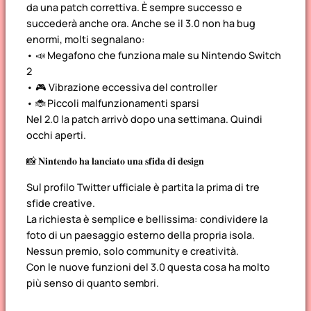
da una patch correttiva. È sempre successo e
succederà anche ora. Anche se il 3.0 non ha bug
enormi, molti segnalano:
• 📣 Megafono che funziona male su Nintendo Switch
2
• 🎮 Vibrazione eccessiva del controller
• 🐞 Piccoli malfunzionamenti sparsi
Nel 2.0 la patch arrivò dopo una settimana. Quindi
occhi aperti.
📸 𝐍𝐢𝐧𝐭𝐞𝐧𝐝𝐨 𝐡𝐚 𝐥𝐚𝐧𝐜𝐢𝐚𝐭𝐨 𝐮𝐧𝐚 𝐬𝐟𝐢𝐝𝐚 𝐝𝐢 𝐝𝐞𝐬𝐢𝐠𝐧
Sul profilo Twitter ufficiale è partita la prima di tre
sfide creative.
La richiesta è semplice e bellissima: condividere la
foto di un paesaggio esterno della propria isola.
Nessun premio, solo community e creatività.
Con le nuove funzioni del 3.0 questa cosa ha molto
più senso di quanto sembri.