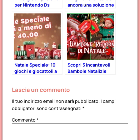
per Nintendo Ds
ancora una soluzione
valida per
l’allenamento in
casa!
Natale Speciale: 10
Scopri 5 Incantevoli
giochi e giocattoli a
Bambole Natalizie
meno di € 40,00
Realistiche Babeside
2024 – Il Regalo
Lascia un commento
Perfetto!
Il tuo indirizzo email non sarà pubblicato.
I campi
obbligatori sono contrassegnati
*
Commento
*