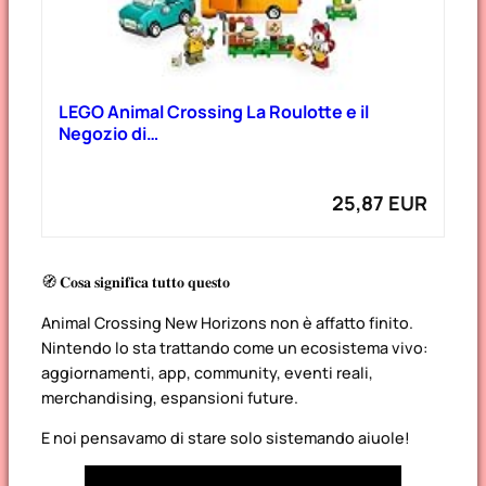
LEGO Animal Crossing La Roulotte e il
Negozio di…
25,87 EUR
🧭 𝐂𝐨𝐬𝐚 𝐬𝐢𝐠𝐧𝐢𝐟𝐢𝐜𝐚 𝐭𝐮𝐭𝐭𝐨 𝐪𝐮𝐞𝐬𝐭𝐨
Animal Crossing New Horizons non è affatto finito.
Nintendo lo sta trattando come un ecosistema vivo:
aggiornamenti, app, community, eventi reali,
merchandising, espansioni future.
E noi pensavamo di stare solo sistemando aiuole!