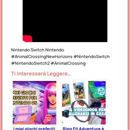
Nintendo Switch Nintendo
#AnimalCrossingNewHorizons #NintendoSwitch
#NintendoSwitch2 #AnimalCrossing
Ti Interesserà Leggere…
I miei giochi preferiti
Ring Fit Adventure è