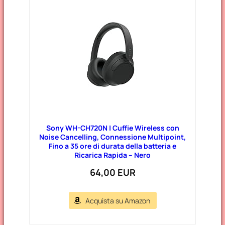
g
o
r
i
e
Sony WH-CH720N | Cuffie Wireless con
Noise Cancelling, Connessione Multipoint,
Fino a 35 ore di durata della batteria e
Ricarica Rapida – Nero
64,00 EUR
Acquista su Amazon