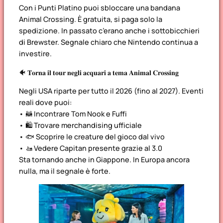
Con i Punti Platino puoi sbloccare una bandana
Animal Crossing. È gratuita, si paga solo la
spedizione. In passato c’erano anche i sottobicchieri
di Brewster. Segnale chiaro che Nintendo continua a
investire.
🐠 𝐓𝐨𝐫𝐧𝐚 𝐢𝐥 𝐭𝐨𝐮𝐫 𝐧𝐞𝐠𝐥𝐢 𝐚𝐜𝐪𝐮𝐚𝐫𝐢 𝐚 𝐭𝐞𝐦𝐚 𝐀𝐧𝐢𝐦𝐚𝐥 𝐂𝐫𝐨𝐬𝐬𝐢𝐧𝐠
Negli USA riparte per tutto il 2026 (fino al 2027). Eventi
reali dove puoi:
• 🦝 Incontrare Tom Nook e Fuffi
• 🛍️ Trovare merchandising ufficiale
• 🐟 Scoprire le creature del gioco dal vivo
• 🚤 Vedere Capitan presente grazie al 3.0
Sta tornando anche in Giappone. In Europa ancora
nulla, ma il segnale è forte.