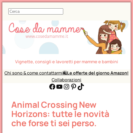
C
e
r
c
a
Vignette, consigli e lavoretti per mamme e bambini
Chi sono & come contattarmi
🛍️
Le offerte del giorno Amazon!
Collaborazioni
Facebook
YouTube
Instagram
Pinterest
TikTok
Animal Crossing New
Horizons: tutte le novità
che forse ti sei perso.