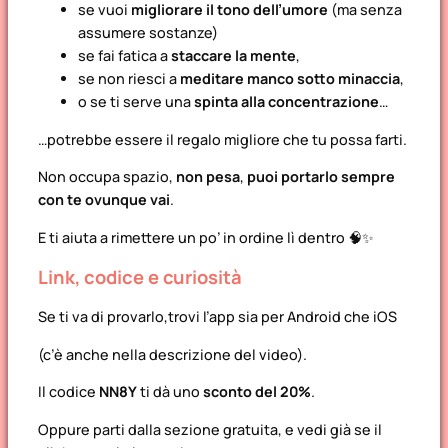
se vuoi
migliorare il tono dell’umore
(ma senza
assumere sostanze)
se fai fatica a
staccare la mente
,
se non riesci a
meditare manco sotto minaccia
,
o se ti serve una
spinta alla concentrazione
…
…potrebbe essere il regalo migliore che tu possa farti.
Non occupa spazio,
non pesa
,
puoi portarlo sempre
con te ovunque vai
.
E ti aiuta a rimettere un po’ in ordine lì dentro 🧠✨
Link, codice e curiosità
Se ti va di provarlo,trovi l’app sia per Android che iOS
(c’è anche nella descrizione del video).
Il codice
NN8Y
ti dà uno
sconto del 20%
.
Oppure parti dalla sezione gratuita, e vedi già se il