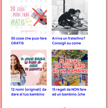
50 cose che puoi fare
Arriva un fratellino?
GRATIS
Consigli su come
aiutarli a costruire un
bel rapporto fin dal
primo giorno
12 nomi (originali) da
15 regali da NON fare
dare al tuo bambino
ad un bambino (che
in base al mese di
non è il vostro)
nascita!