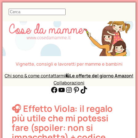
C
e
r
c
a
Vignette, consigli e lavoretti per mamme e bambini
Chi sono & come contattarmi
🛍️
Le offerte del giorno Amazon!
Collaborazioni
Facebook
YouTube
Instagram
Pinterest
TikTok
🎧 Effetto Viola: il regalo
più utile che mi potessi
fare (spoiler: non si
impacchetta) + codice