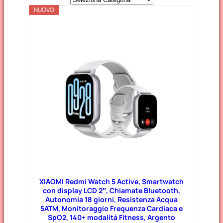
NUOVO
a
t
e
g
o
r
i
e
XIAOMI Redmi Watch 5 Active, Smartwatch
con display LCD 2″, Chiamate Bluetooth,
Autonomia 18 giorni, Resistenza Acqua
5ATM, Monitoraggio Frequenza Cardiaca e
SpO2, 140+ modalità Fitness, Argento