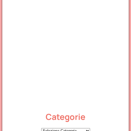
Categorie
C