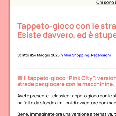
Chi sono 
Tappeto-gioco con le stra
Esiste davvero, ed è stup
Scritto il
24 Maggio 2025
in
Mini Shopping
, 
Recensioni
🌸 Il tappeto-gioco “Pink City”: versio
strade per giocare con le macchinine.
Avete presente il classico tappeto gioco con le st
ha fatto da sfondo a milioni di avventure con ma
Bene, immaginate ora una versione alternativa, 