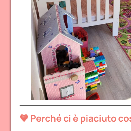
🧡 Perché ci è piaciuto co