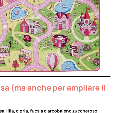
sa (ma anche per ampliare il
sa, lilla, cipria, fucsia o arcobaleno zuccheroso
,