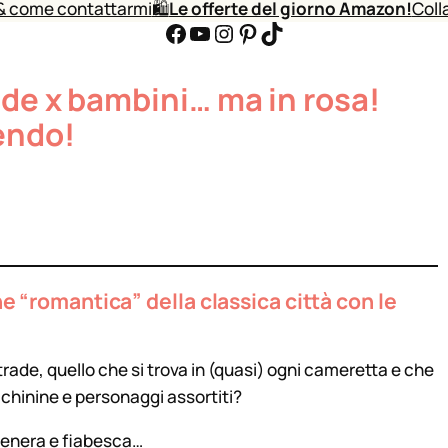
& come contattarmi
🛍️
Le offerte del giorno Amazon!
Coll
Facebook
YouTube
Instagram
Pinterest
TikTok
de x bambini… ma in rosa!
endo!
ne “romantica” della classica città con le
rade, quello che si trova in (quasi) ogni cameretta e che
cchinine e personaggi assortiti?
tenera e fiabesca…