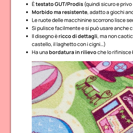
È
testato GUT/Prodis
(quindi sicuro e privo
Morbido ma resistente
, adatto a giochi a
Le ruote delle macchinine scorrono lisce s
Si pulisce facilmente e si può usare anche 
Il disegno è
ricco di dettagli
, ma non caotico
castello, il laghetto con i cigni…)
Ha una
bordatura in rilievo
che lo rifinisce