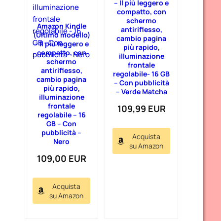
– Il più leggero e
compatto, con
schermo
Amazon Kindle
antiriflesso,
(Ultimo modello)
cambio pagina
– Il più leggero e
più rapido,
compatto, con
illuminazione
schermo
frontale
antiriflesso,
regolabile- 16 GB
cambio pagina
– Con pubblicità
più rapido,
– Verde Matcha
illuminazione
frontale
109,99 EUR
regolabile – 16
GB – Con
pubblicità –
Acquista
Nero
su Amazon
109,00 EUR
Acquista
su Amazon