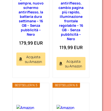
sempre, nuovo
antiriflesso,
schermo
cambio pagina
antiriflesso, la
più rapido,
batteria dura
illuminazione
settimane – 16
frontale
GB – Senza
regolabile – 16
pubblicità –
GB – Senza
Nero
pubblicità –
Nero
179,99 EUR
119,99 EUR
Acquista
Acquista
su Amazon
su Amazon
BESTSELLER N. 5
BESTSELLER N. 6