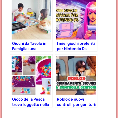
Giochi da Tavolo in
I miei giochi preferiti
Famiglia: una
per Nintendo Ds
passione da
tramandare!
Gioco della Pesca:
Roblox e nuovi
trova l’oggetto nella
controlli per genitori:
ciotola!
tutto quello che c’è
da sapere e da fare!