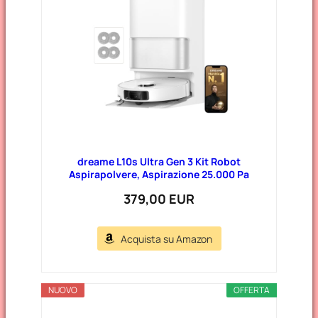
i
e
dreame L10s Ultra Gen 3 Kit Robot
Aspirapolvere, Aspirazione 25.000 Pa
379,00 EUR
Acquista su Amazon
NUOVO
OFFERTA