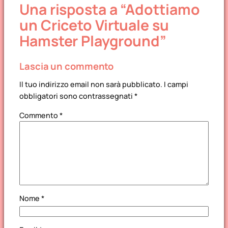
Una risposta a “Adottiamo
(Aggiornato 2024)
un Criceto Virtuale su
Hamster Playground”
Lascia un commento
Il tuo indirizzo email non sarà pubblicato.
I campi
obbligatori sono contrassegnati
*
Commento
*
Nome
*