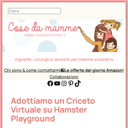
C
e
r
c
a
Vignette, consigli e lavoretti per mamme e bambini
Chi sono & come contattarmi
🛍️
Le offerte del giorno Amazon!
Collaborazioni
Facebook
YouTube
Instagram
Pinterest
TikTok
Adottiamo un Criceto
Virtuale su Hamster
Playground