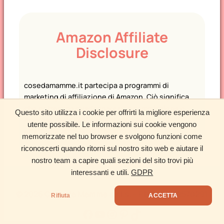
Amazon Affiliate
Disclosure
cosedamamme.it partecipa a programmi di
marketing di affiliazione di Amazon. Ciò significa
che potremmo guadagnare una commissione o
Questo sito utilizza i cookie per offrirti la migliore esperienza
ricevere compensi per le raccomandazioni
utente possibile. Le informazioni sui cookie vengono
effettuate attraverso il nostro sito.
memorizzate nel tuo browser e svolgono funzioni come
riconoscerti quando ritorni sul nostro sito web e aiutare il
Informativa
nostro team a capire quali sezioni del sito trovi più
interessanti e utili.
GDPR
©
2026 Cose da Mamme s.r.l.s. – P.IVA: 01552570291
Rifiuta
ACCETTA
Facebook
YouTube
Instagram
Pinterest
TikTok