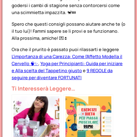
godersi i cambi di stagione senza contorcersi come
una scimmietta impazzita. 🐒💤
Spero che questi consigli possano aiutare anche te (o
il tuo lui)! Fammi sapere se li provi e se funzionano.
Alla prossima, amiche! 💌🌷
Ora che il prurito è passato puoi rilassarti e leggere
L’importanza di una Carezza: Come l’Affetto Modella il
Cervello 🧠✨
,
Yoga per Principianti: Guida per iniziare
e Alla scelta del Tappetino giusto
e
9 REGOLE da
seguire per diventare FORTUNATI
Ti Interesserà Leggere…