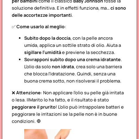
per bambini
come il classico
Baby Johnson
fosse la
soluzione definitiva. E in effetti funziona, ma…
ci sono
delle accortezze importanti
.
✅
Come usarlo al meglio
:
Subito dopo la doccia
, con la pelle ancora
umida, applica un sottile strato di olio. Aiuta a
sigillare l’umidità
e previene la secchezza.
Sovrapponi subito dopo una crema idratante
.
L’olio da solo
non idrata
, crea solo una barriera
che blocca l’idratazione. Quindi, senza una
buona crema sotto, non risolverai il problema.
❌
Attenzione
: Non applicare l’olio su pelle già irritata
o lesa. IlMarito lo ha fatto, e il risultato è stato
peggiorare il prurito
! L’olio può intrappolare batteri e
peggiorare le irritazioni se la pelle non è in buone
condizioni. 🛑