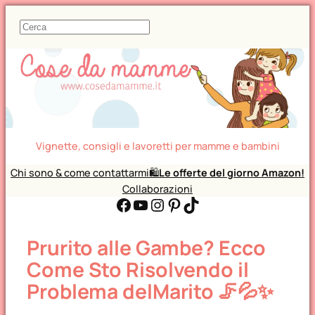
C
e
r
c
a
Vignette, consigli e lavoretti per mamme e bambini
Chi sono & come contattarmi
🛍️
Le offerte del giorno Amazon!
Collaborazioni
Facebook
YouTube
Instagram
Pinterest
TikTok
Prurito alle Gambe? Ecco
Come Sto Risolvendo il
Problema delMarito 🦵💦✨