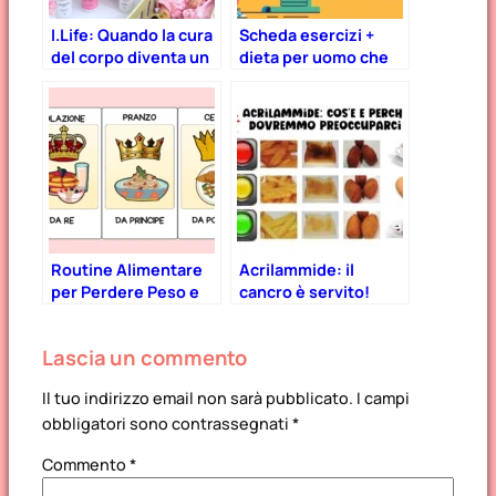
I.Life: Quando la cura
Scheda esercizi +
del corpo diventa un
dieta per uomo che
gioco di coccole (Bio
vuole mettere massa
e Made in Italy!)
muscolare (+ file
gratuito stampabile)
Routine Alimentare
Acrilammide: il
per Perdere Peso e
cancro è servito!
Stare Bene
Cos’è, dove si trova,
come evitarla
Lascia un commento
Il tuo indirizzo email non sarà pubblicato.
I campi
obbligatori sono contrassegnati
*
Commento
*