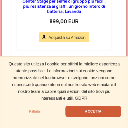
Center Stage per selfie di gruppo più facili,
più resistenza ai graffi, un giorno intero di
batteria; Lavanda
899,00 EUR
Acquista su Amazon
Questo sito utilizza i cookie per offrirti la migliore esperienza
Pin Interessanti
utente possibile. Le informazioni sui cookie vengono
Seguimi su Facebook
memorizzate nel tuo browser e svolgono funzioni come
riconoscerti quando ritorni sul nostro sito web e aiutare il
nostro team a capire quali sezioni del sito trovi più
interessanti e utili.
GDPR
Rifiuta
ACCETTA