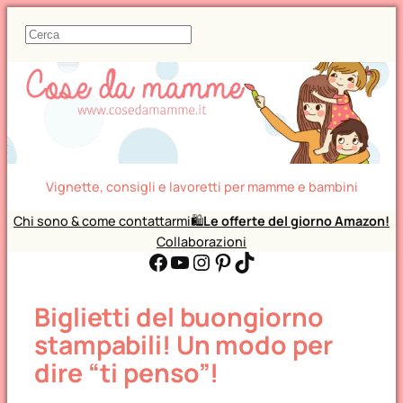
C
e
r
c
a
Vignette, consigli e lavoretti per mamme e bambini
Chi sono & come contattarmi
🛍️
Le offerte del giorno Amazon!
Collaborazioni
Facebook
YouTube
Instagram
Pinterest
TikTok
Biglietti del buongiorno
stampabili! Un modo per
dire “ti penso”!