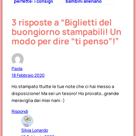
perfette: i consigli
bambini allenano
della fotografa Lara
giocando a Pokémon
Emme
Spada e Scudo!
3 risposte a “Biglietti del
buongiorno stampabili! Un
modo per dire “ti penso”!”
Paola
18 Febbraio 2020
Ho stampato ttutte le tue note che ci hai messo a
disposizione! Ma sei un tesoro! Ho provato…grande
meraviglia dei miei nani :)
Rispondi
Silvia Lonardo