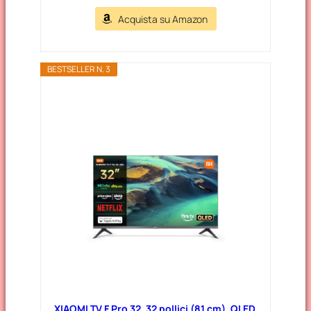
Acquista su Amazon
BESTSELLER N. 3
XIAOMI TV F Pro 32, 32 pollici (81 cm), QLED,