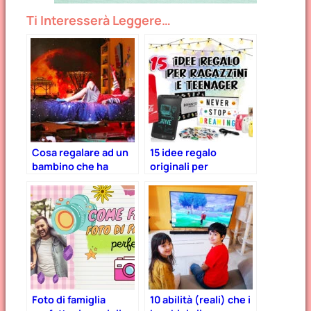
Ti Interesserà Leggere…
Cosa regalare ad un
15 idee regalo
bambino che ha
originali per
tutto? 16 idee
ragazzini e teenager
infallibili.
Foto di famiglia
10 abilità (reali) che i