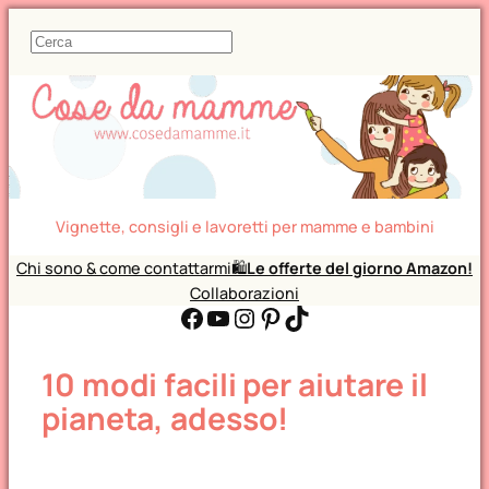
C
e
r
c
a
Vignette, consigli e lavoretti per mamme e bambini
Chi sono & come contattarmi
🛍️
Le offerte del giorno Amazon!
Collaborazioni
Facebook
YouTube
Instagram
Pinterest
TikTok
10 modi facili per aiutare il
pianeta, adesso!