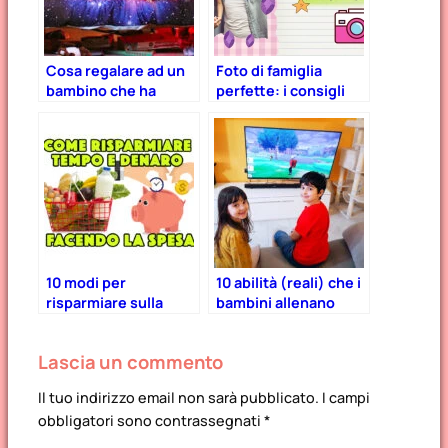
Cosa regalare ad un
Foto di famiglia
bambino che ha
perfette: i consigli
tutto? 16 idee
della fotografa Lara
infallibili.
Emme
10 modi per
10 abilità (reali) che i
risparmiare sulla
bambini allenano
spesa
giocando a Pokémon
Spada e Scudo!
Lascia un commento
Il tuo indirizzo email non sarà pubblicato.
I campi
obbligatori sono contrassegnati
*