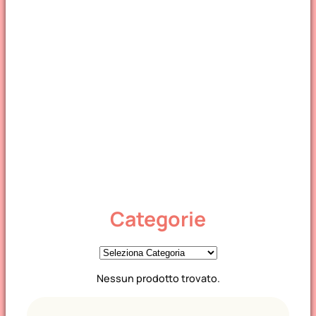
Categorie
C
a
Nessun prodotto trovato.
t
e