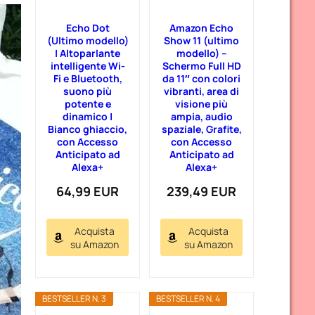
Echo Dot
Amazon Echo
(Ultimo modello)
Show 11 (ultimo
| Altoparlante
modello) –
intelligente Wi-
Schermo Full HD
Fi e Bluetooth,
da 11″ con colori
suono più
vibranti, area di
potente e
visione più
dinamico |
ampia, audio
Bianco ghiaccio,
spaziale, Grafite,
con Accesso
con Accesso
Anticipato ad
Anticipato ad
Alexa+
Alexa+
64,99 EUR
239,49 EUR
Acquista
Acquista
su Amazon
su Amazon
BESTSELLER N. 3
BESTSELLER N. 4