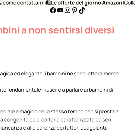
& come contattarmi
🛍️
Le offerte del giorno Amazon!
Coll
Facebook
YouTube
Instagram
Pinterest
TikTok
bini a non sentirsi diversi
magica ed elegante, i bambini ne sono letteralmente
to fondamentale: riuscire a parlare ai bambini di
 speciale e magico nello stesso tempo ben si presta a
ia congenita ed ereditaria caratterizzata da seri
ancanza o alla carenza dei fattori coagulanti.