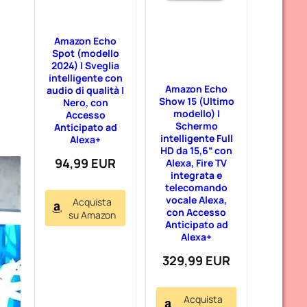
Amazon Echo
Spot (modello
2024) | Sveglia
intelligente con
Amazon Echo
audio di qualità |
Show 15 (Ultimo
Nero, con
modello) |
Accesso
Schermo
Anticipato ad
intelligente Full
Alexa+
HD da 15,6” con
94,99 EUR
Alexa, Fire TV
integrata e
telecomando
vocale Alexa,
Acquista
con Accesso
su Amazon
Anticipato ad
Alexa+
329,99 EUR
Acquista