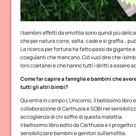
I bambini affetti da emofilia sono quindi più delica
che per natura corre, salta, cade e si graffia… pu
La ricerca per fortuna ha fatto passi da gigante e o
coagulanti che mancano. Ciò vuol dire che i bimbi 
loro coetanei e che hanno tutti i diritti a essere acc
Come far capire a famiglie e bambini che avere
tutti gli altri bimbi?
Qui entra in campo L’Unicorno, il bellissimo libro 
collaborazione di Carthusia e SOBI nel sensibilizz
accoglienza di chi soffre di questa malattia.
il bellissimo libro edito da Carthusia e il progett
sensibilizzare bambini e genitori sull’emofilia.