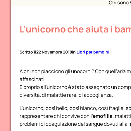
Chi sono 
L’unicorno che aiuta i bam
Scritto il
22 Novembre 2018
in
Libri per bambini
A chi non piacciono gli unocorni? Con quell’aria 
affascinati.
E proprio all’unicorno è stato assegnato un compi
diversità. di malattie rare, di accoglienza.
L’unicorno, così bello, così bianco, così fragile,
rappresentare chi convive con
l’emofilia
, malatt
problemi di coagulazione del sangue dovuti alla m