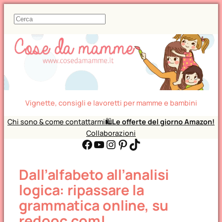
C
e
r
c
a
Vignette, consigli e lavoretti per mamme e bambini
Chi sono & come contattarmi
🛍️
Le offerte del giorno Amazon!
Collaborazioni
Facebook
YouTube
Instagram
Pinterest
TikTok
Dall’alfabeto all’analisi
logica: ripassare la
grammatica online, su
redooc.com!