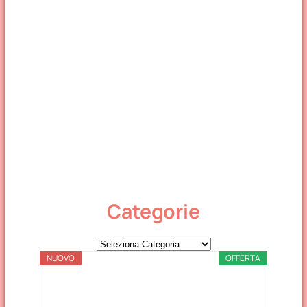
Categorie
C
NUOVO
a
OFFERTA
t
e
g