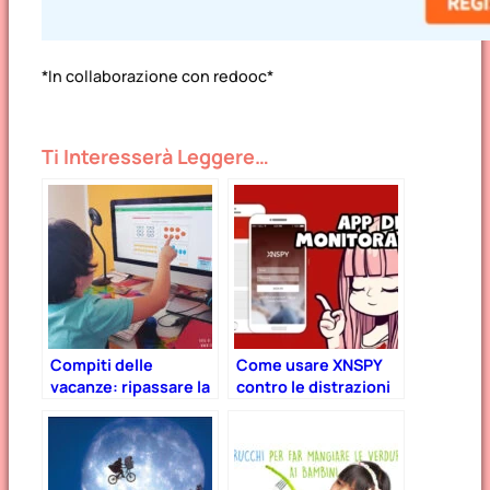
*In collaborazione con redooc*
Ti Interesserà Leggere…
Compiti delle
Come usare XNSPY
vacanze: ripassare la
contro le distrazioni
matematica è
social e migliorare
divertente con
l’apprendimento nei
Redooc
bambini.