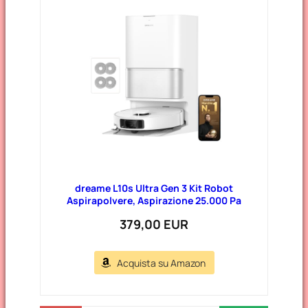
o
r
i
e
dreame L10s Ultra Gen 3 Kit Robot
Aspirapolvere, Aspirazione 25.000 Pa
379,00 EUR
Acquista su Amazon