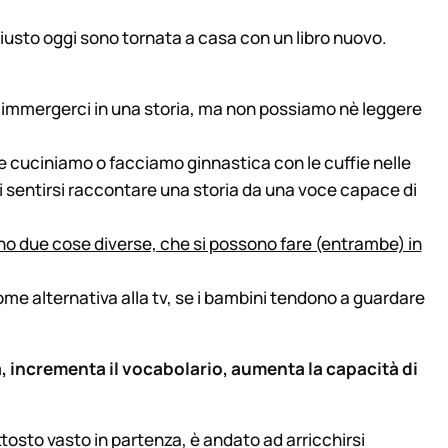
iusto oggi sono tornata a casa con un libro nuovo.
i immergerci in una storia, ma non possiamo nè leggere
tre cuciniamo o facciamo ginnastica con le cuffie nelle
i sentirsi raccontare una storia da una voce capace di
Sono due cose diverse, che si possono fare (entrambe) in
ome alternativa alla tv, se i bambini tendono a guardare
a, incrementa il vocabolario, aumenta la capacità di
uttosto vasto in partenza, è andato ad arricchirsi