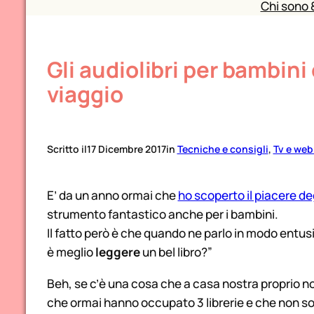
Chi sono 
Gli audiolibri per bambin
viaggio
Scritto il
17 Dicembre 2017
in
Tecniche e consigli
, 
Tv e web
E’ da un anno ormai che
ho scoperto il piacere deg
strumento fantastico anche per i bambini.
Il fatto però è che quando ne parlo in modo ent
è meglio
leggere
un bel libro?”
Beh, se c’è una cosa che a casa nostra proprio non
che ormai hanno occupato 3 librerie e che non so