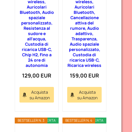
wireless,
wireless,
Auricolari
Auricolari
Bluetooth, Audio
Bluetooth,
spaziale
Cancellazione
personalizzato,
attiva del
Resistenza al
rumore, Audio
sudore e
adattivo,
all’acqua,
Trasparenza,
Custodia di
Audio spaziale
ricarica USB-C,
personalizzato,
Chip H2, Fino a
Custodia di
24 ore di
ricarica USB-C,
autonomia
Ricarica wireless
129,00 EUR
159,00 EUR
Acquista
Acquista
su Amazon
su Amazon
BESTSELLER N. 3
OFFERTA
BESTSELLER N. 4
OFFERTA