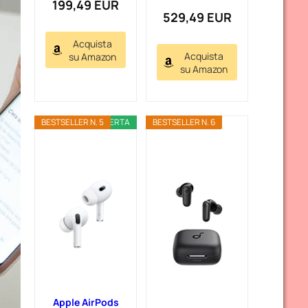
199,49 EUR
529,49 EUR
Acquista
Acquista
su Amazon
su Amazon
BESTSELLER N. 5
OFFERTA
BESTSELLER N. 6
Apple AirPods