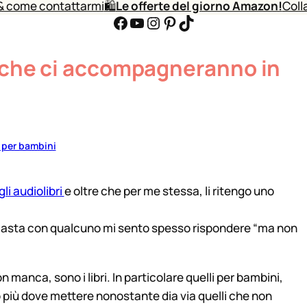
& come contattarmi
🛍️
Le offerte del giorno Amazon!
Coll
Facebook
YouTube
Instagram
Pinterest
TikTok
i che ci accompagneranno in
 per bambini
li audiolibri
e oltre che per me stessa, li ritengo uno
usiasta con qualcuno mi sento spesso rispondere “ma non
 manca, sono i libri. In particolare quelli per bambini,
 più dove mettere nonostante dia via quelli che non