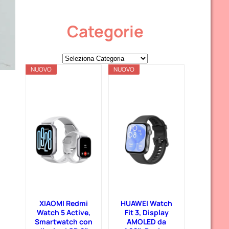
Categorie
C
NUOVO
a
NUOVO
t
e
g
o
r
i
e
XIAOMI Redmi
HUAWEI Watch
Watch 5 Active,
Fit 3, Display
Smartwatch con
AMOLED da