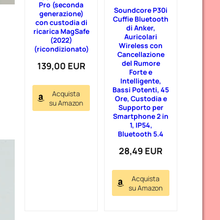
Pro (seconda
Soundcore P30i
generazione)
Cuffie Bluetooth
con custodia di
di Anker,
ricarica MagSafe
Auricolari
(2022)
Wireless con
(ricondizionato)
Cancellazione
del Rumore
139,00 EUR
Forte e
Intelligente,
Bassi Potenti, 45
Acquista
Ore, Custodia e
su Amazon
Supporto per
Smartphone 2 in
1, IP54,
Bluetooth 5.4
28,49 EUR
Acquista
su Amazon