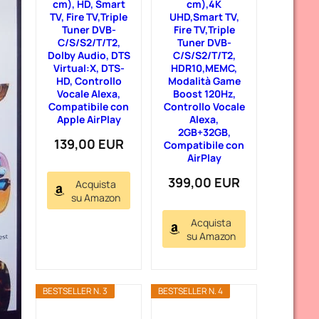
cm), HD, Smart
cm),4K
TV, Fire TV,Triple
UHD,Smart TV,
Tuner DVB-
Fire TV,Triple
C/S/S2/T/T2,
Tuner DVB-
Dolby Audio, DTS
C/S/S2/T/T2,
Virtual:X, DTS-
HDR10,MEMC,
HD, Controllo
Modalità Game
Vocale Alexa,
Boost 120Hz,
Compatibile con
Controllo Vocale
Apple AirPlay
Alexa,
2GB+32GB,
139,00 EUR
Compatibile con
AirPlay
399,00 EUR
Acquista
su Amazon
Acquista
su Amazon
BESTSELLER N. 3
BESTSELLER N. 4