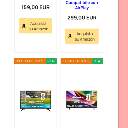
Compatibile con
159,00 EUR
AirPlay
299,00 EUR
Acquista
su Amazon
Acquista
su Amazon
BESTSELLER N. 5
OFFERTA
BESTSELLER N. 6
OFFERTA