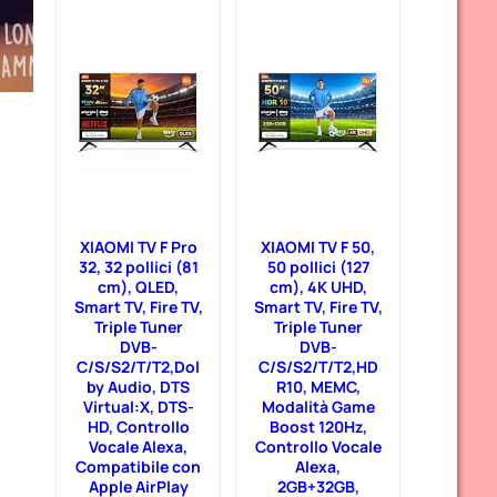
XIAOMI TV F Pro
XIAOMI TV F 50,
32, 32 pollici (81
50 pollici (127
cm), QLED,
cm), 4K UHD,
Smart TV, Fire TV,
Smart TV, Fire TV,
Triple Tuner
Triple Tuner
DVB-
DVB-
C/S/S2/T/T2,Dol
C/S/S2/T/T2,HD
by Audio, DTS
R10, MEMC,
Virtual:X, DTS-
Modalità Game
HD, Controllo
Boost 120Hz,
Vocale Alexa,
Controllo Vocale
Compatibile con
Alexa,
Apple AirPlay
2GB+32GB,