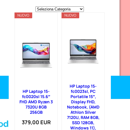
C
NUOVO
a
NUOVO
t
e
g
o
r
i
e
HP Laptop 15-
HP Laptop 15-
fc0023sl, PC
fc0020sl 15.6″
Portatile 15″,
FHD AMD Ryzen 3
Display FHD,
7320U 8GB
Notebook, (AMD
256GB
Athlon Silver
7120U, RAM 8GB,
379,00 EUR
SSD 128GB,
Windows 11),