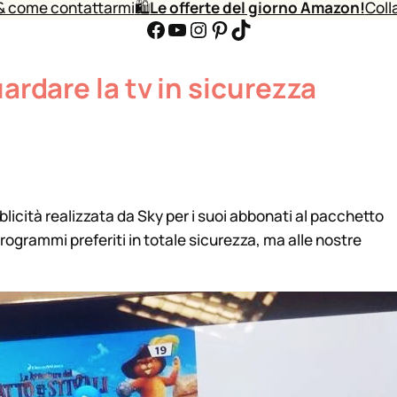
& come contattarmi
🛍️
Le offerte del giorno Amazon!
Coll
Facebook
YouTube
Instagram
Pinterest
TikTok
uardare la tv in sicurezza
licità realizzata da Sky per i suoi abbonati al pacchetto
programmi preferiti in totale sicurezza, ma alle nostre