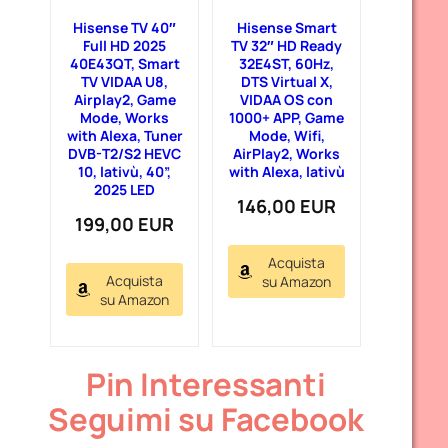
Hisense TV 40″
Hisense Smart
Full HD 2025
TV 32″ HD Ready
40E43QT, Smart
32E4ST, 60Hz,
TV VIDAA U8,
DTS Virtual X,
Airplay2, Game
VIDAA OS con
Mode, Works
1000+ APP, Game
with Alexa, Tuner
Mode, Wifi,
DVB-T2/S2 HEVC
AirPlay2, Works
10, lativù, 40”,
with Alexa, lativù
2025 LED
146,00 EUR
199,00 EUR
Acquista
Acquista
su Amazon
su Amazon
Pin Interessanti
Seguimi su Facebook