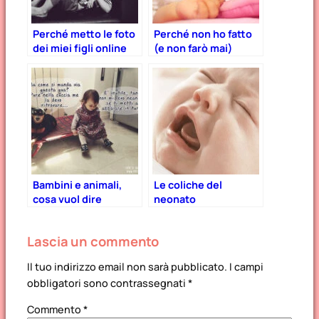
Perché metto le foto
Perché non ho fatto
dei miei figli online
(e non farò mai)
cosleeping
Bambini e animali,
Le coliche del
cosa vuol dire
neonato
“crescere con un
pet”
Lascia un commento
Il tuo indirizzo email non sarà pubblicato.
I campi
obbligatori sono contrassegnati
*
Commento
*