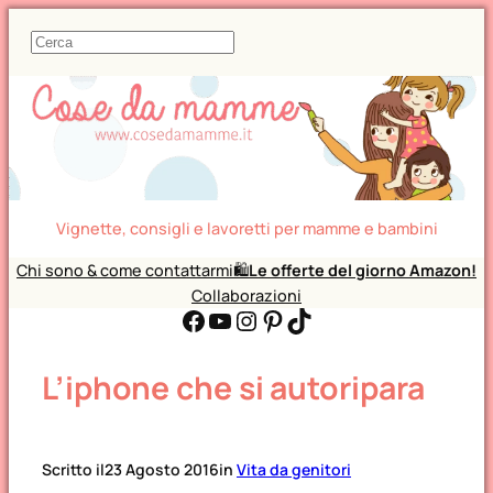
C
e
r
c
a
Vignette, consigli e lavoretti per mamme e bambini
Chi sono & come contattarmi
🛍️
Le offerte del giorno Amazon!
Collaborazioni
Facebook
YouTube
Instagram
Pinterest
TikTok
L’iphone che si autoripara
Scritto il
23 Agosto 2016
in
Vita da genitori