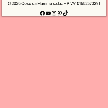
©
2026 Cose da Mamme s.r.l.s. – P.IVA: 01552570291
Facebook
YouTube
Instagram
Pinterest
TikTok