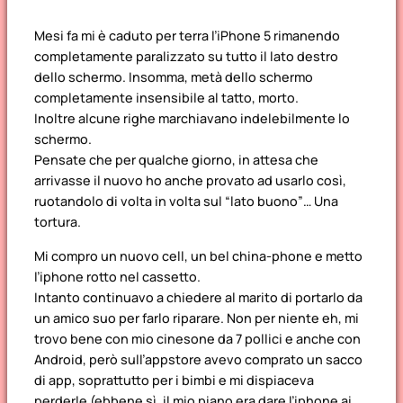
Mesi fa mi è caduto per terra l’iPhone 5 rimanendo
completamente paralizzato su tutto il lato destro
dello schermo. Insomma, metà dello schermo
completamente insensibile al tatto, morto.
Inoltre alcune righe marchiavano indelebilmente lo
schermo.
Pensate che per qualche giorno, in attesa che
arrivasse il nuovo ho anche provato ad usarlo così,
ruotandolo di volta in volta sul “lato buono”… Una
tortura.
Mi compro un nuovo cell, un bel china-phone e metto
l’iphone rotto nel cassetto.
Intanto continuavo a chiedere al marito di portarlo da
un amico suo per farlo riparare. Non per niente eh, mi
trovo bene con mio cinesone da 7 pollici e anche con
Android, però sull’appstore avevo comprato un sacco
di app, soprattutto per i bimbi e mi dispiaceva
perderle (ebbene sì, il mio piano era dare l’iphone ai