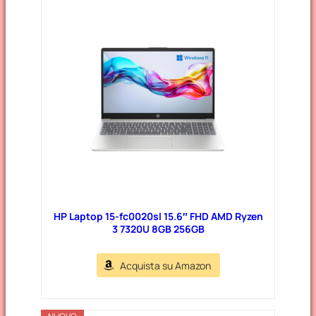
e
g
o
r
i
e
HP Laptop 15-fc0020sl 15.6″ FHD AMD Ryzen
3 7320U 8GB 256GB
Acquista su Amazon