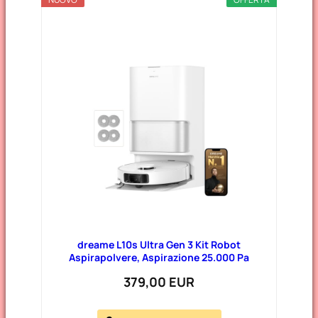
a
t
e
g
o
r
i
e
dreame L10s Ultra Gen 3 Kit Robot
Aspirapolvere, Aspirazione 25.000 Pa
379,00 EUR