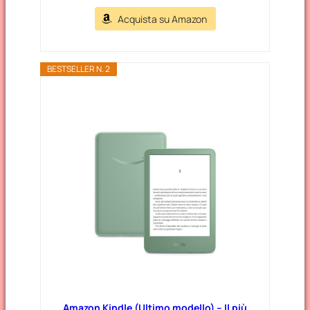
Acquista su Amazon
BESTSELLER N. 2
Amazon Kindle (Ultimo modello) – Il più