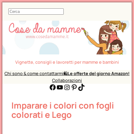
C
e
r
c
a
Vignette, consigli e lavoretti per mamme e bambini
Chi sono & come contattarmi
🛍️
Le offerte del giorno Amazon!
Collaborazioni
Facebook
YouTube
Instagram
Pinterest
TikTok
Imparare i colori con fogli
colorati e Lego