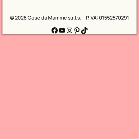
©
2026 Cose da Mamme s.r.l.s. – P.IVA: 01552570291
Facebook
YouTube
Instagram
Pinterest
TikTok