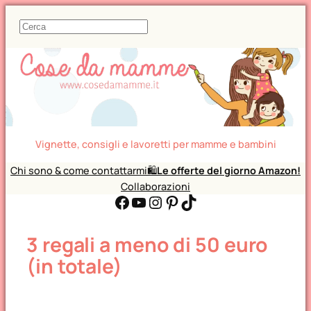
C
e
r
c
a
Vignette, consigli e lavoretti per mamme e bambini
Chi sono & come contattarmi
🛍️
Le offerte del giorno Amazon!
Collaborazioni
Facebook
YouTube
Instagram
Pinterest
TikTok
3 regali a meno di 50 euro
(in totale)