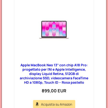
e
g
o
r
i
e
Apple MacBook Neo 13” con chip A18 Pro:
progettato per l’AI e Apple Intelligence,
display Liquid Retina, 512GB di
archiviazione SSD, videocamera FaceTime
HD a 1080p, Touch ID – Rosa pastello
899,00 EUR
Acquista su Amazon