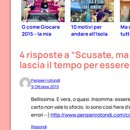
G come Giocare
10 motivi per
Ma c
2015 – la mia
andare all’Isola
tut
esperienza alla
d’Elba con i
ho 
fiera del
bambini
mia 
4 risposte a “Scusate, ma
giocattolo
10 s
lascia il tempo per essere
Pensieri rotondi
9 Ottobre 2015
Bellissima. E vera, o quasi. Insomma: esser
certo non vale lo sforzo. Io sono così fiera 
errori :-)
http://www.pensierirotondi.com/c
Rispondi