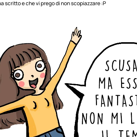
 scritto e che vi prego di non scopiazzare :P