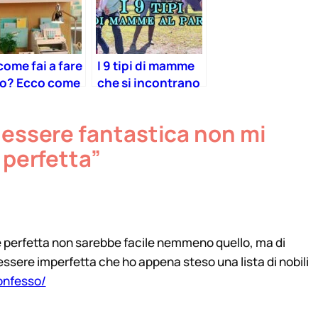
ome fai a fare
I 9 tipi di mamme
to? Ecco come
che si incontrano
organizzato la
al parco
intera vita in
 essere fantastica non mi
tep!
 perfetta”
e perfetta non sarebbe facile nemmeno quello, ma di
d'essere imperfetta che ho appena steso una lista di nobili
onfesso/