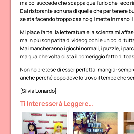
ma poi succede che scappa quell’urlo che l’eco 
E al ristorante son una di quelle che per tenere 
se sta facendo troppo casino gli mette in mano il
Mi piace l’arte, la letteratura e la scienza mi af
ma in più son patita di videogiochi e un po’ di tutt
Mai mancheranno i giochi normali, i puzzle, i parch
ma qualche volta ci sta il pomeriggio fatto di toast
Non ho pretese di esser perfetta, mangiar sempr
anche perché dopo dove lo trovo il tempo che ser
[Silvia Lonardo]
Ti Interesserà Leggere…