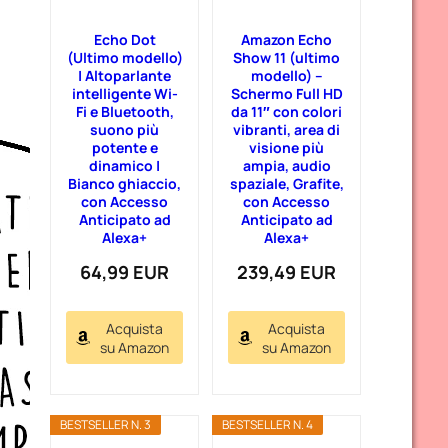
Echo Dot
Amazon Echo
(Ultimo modello)
Show 11 (ultimo
| Altoparlante
modello) –
intelligente Wi-
Schermo Full HD
Fi e Bluetooth,
da 11″ con colori
suono più
vibranti, area di
potente e
visione più
dinamico |
ampia, audio
Bianco ghiaccio,
spaziale, Grafite,
con Accesso
con Accesso
Anticipato ad
Anticipato ad
Alexa+
Alexa+
64,99 EUR
239,49 EUR
Acquista
Acquista
su Amazon
su Amazon
BESTSELLER N. 3
BESTSELLER N. 4