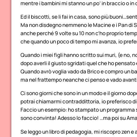
mentre i bambini mi stanno un po’ in braccio o in
Ed il biscotti, se li fai in casa, sono più buoni…se
Ma non disdegno nemmeno le Macine e i Pan di St
anche perché 9 volte su 10 non c’ho proprio temp
che quando un poco di tempo mi avanza, io prefer
Quando i miei figli hanno scritto sui muri, (e no, 
dopo averli il giusto sgridati quel che ho pensato
Quando avrò voglia vado da Brico e compro un bar
ma nel frattempo neanche ci penso e vado avanti 
Ci sono giorni che sono in un modo e il giorno dop
potrai chiamarmi contraddittoria, io preferisco di
Faccio un esempio: ho stampato un programma st
sono convinta! Adesso lo faccio! …ma poi su Am
Se leggo un libro di pedagogia, mi riscopro zen e 