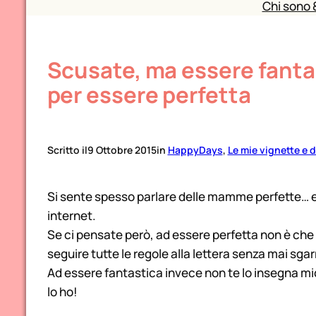
Chi sono 
Scusate, ma essere fantas
per essere perfetta
Scritto il
9 Ottobre 2015
in
HappyDays
, 
Le mie vignette e 
Si sente spesso parlare delle mamme perfette… e
internet.
Se ci pensate però, ad essere perfetta non è che 
seguire tutte le regole alla lettera senza mai sgar
Ad essere fantastica invece non te lo insegna m
lo ho!