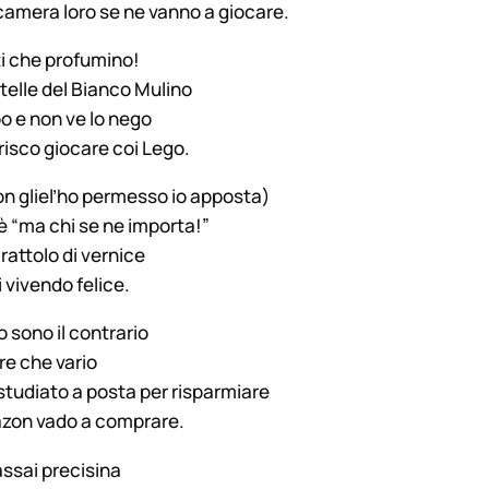
 camera loro se ne vanno a giocare.
nti che profumino!
elle del Bianco Mulino
o e non ve lo nego
isco giocare coi Lego.
non gliel’ho permesso io apposta)
 è “ma chi se ne importa!”
attolo di vernice
vivendo felice.
o sono il contrario
re che vario
udiato a posta per risparmiare
azon vado a comprare.
assai precisina