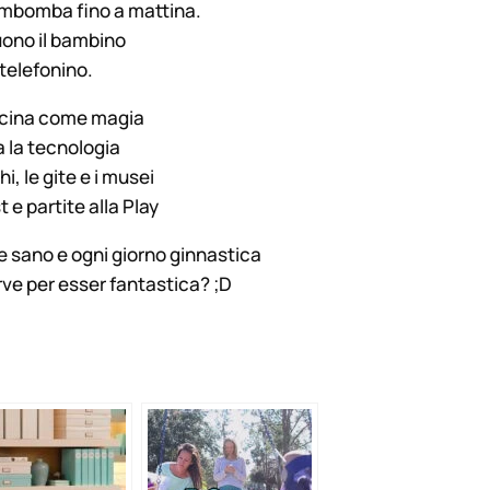
rimbomba fino a mattina.
buono il bambino
 telefonino.
fascina come magia
a la tecnologia
i, le gite e i musei
 e partite alla Play
e sano e ogni giorno ginnastica
ve per esser fantastica? ;D