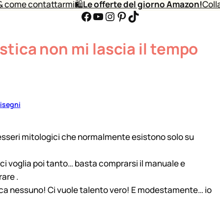
& come contattarmi
🛍️
Le offerte del giorno Amazon!
Coll
Facebook
YouTube
Instagram
Pinterest
TikTok
tica non mi lascia il tempo
disegni
sseri mitologici che normalmente esistono solo su
ci voglia poi tanto… basta comprarsi il manuale e
rare .
ica nessuno! Ci vuole talento vero! E modestamente… io