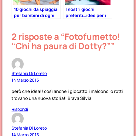
10 giochi da spiaggia
I nostri giochi
per bambini di ogni
preferiti…idee per i
età
regali di Natale!
2 risposte a “Fotofumetto!
“Chi ha paura di Dotty?””
Stefania Di Loreto
14 Marzo 2015
però che idea!! così anche i giocattoli malconci o rotti
trovano una nuova storia!! Brava Silvia!
Rispondi
Stefania Di Loreto
14 Marzo 2015