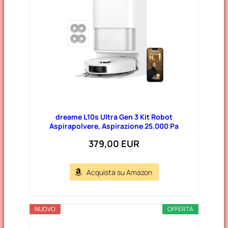
r
i
e
dreame L10s Ultra Gen 3 Kit Robot
Aspirapolvere, Aspirazione 25.000 Pa
379,00 EUR
Acquista su Amazon
NUOVO
OFFERTA