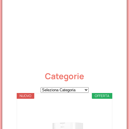
Categorie
C
NUOVO
a
OFFERTA
t
e
g
o