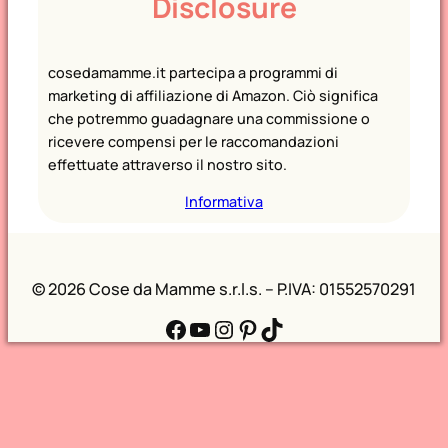
Disclosure
r
i
e
cosedamamme.it partecipa a programmi di
marketing di affiliazione di Amazon. Ciò significa
che potremmo guadagnare una commissione o
ricevere compensi per le raccomandazioni
effettuate attraverso il nostro sito.
Informativa
©
2026 Cose da Mamme s.r.l.s. – P.IVA: 01552570291
Facebook
YouTube
Instagram
Pinterest
TikTok