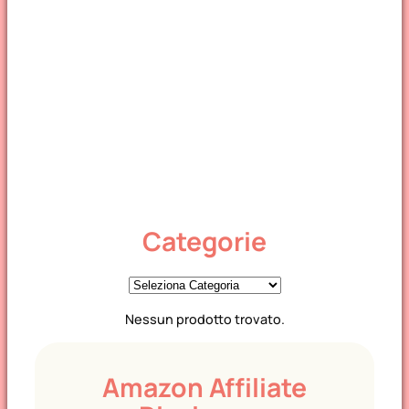
Categorie
C
a
Nessun prodotto trovato.
t
e
g
Amazon Affiliate
o