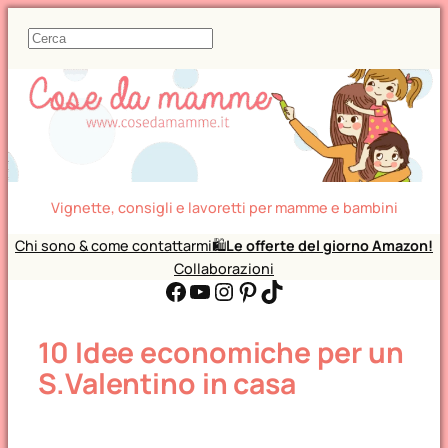
C
e
r
c
a
Vignette, consigli e lavoretti per mamme e bambini
Chi sono & come contattarmi
🛍️
Le offerte del giorno Amazon!
Collaborazioni
Facebook
YouTube
Instagram
Pinterest
TikTok
10 Idee economiche per un
S.Valentino in casa