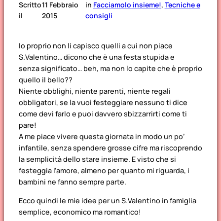
Scritto
11 Febbraio
in
Facciamolo insieme!
, 
Tecniche e
il
2015
consigli
Io proprio non li capisco quelli a cui non piace
S.Valentino… dicono che è una festa stupida e
senza significato… beh, ma non lo capite che è proprio
quello il bello??
Niente obblighi, niente parenti, niente regali
obbligatori, se la vuoi festeggiare nessuno ti dice
come devi farlo e puoi davvero sbizzarrirti come ti
pare!
A me piace vivere questa giornata in modo un po’
infantile, senza spendere grosse cifre ma riscoprendo
la semplicità dello stare insieme. E visto che si
festeggia l’amore, almeno per quanto mi riguarda, i
bambini ne fanno sempre parte.
Ecco quindi le mie idee per un S.Valentino in famiglia
semplice, economico ma romantico!