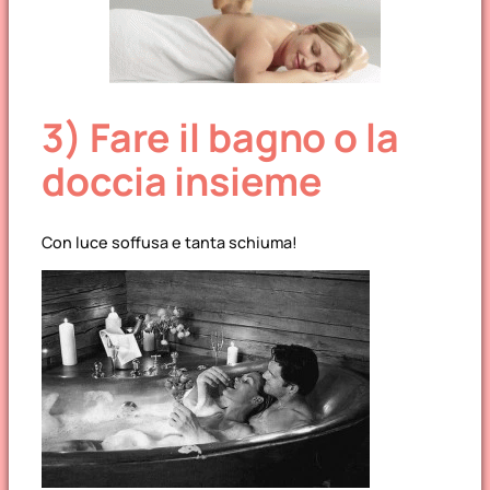
3) Fare il bagno o la
doccia insieme
Con luce soffusa e tanta schiuma!