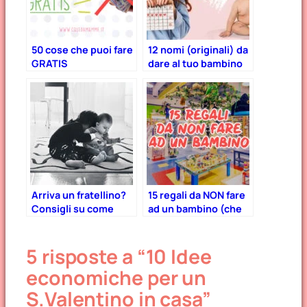
50 cose che puoi fare
12 nomi (originali) da
GRATIS
dare al tuo bambino
in base al mese di
nascita!
Arriva un fratellino?
15 regali da NON fare
Consigli su come
ad un bambino (che
aiutarli a costruire un
non è il vostro)
bel rapporto fin dal
5 risposte a “10 Idee
primo giorno
economiche per un
S.Valentino in casa”