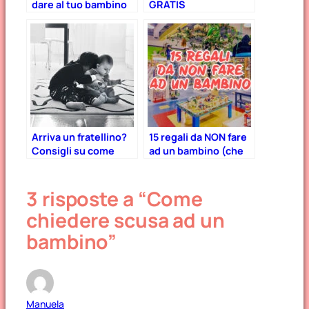
dare al tuo bambino
GRATIS
in base al mese di
nascita!
Arriva un fratellino?
15 regali da NON fare
Consigli su come
ad un bambino (che
aiutarli a costruire un
non è il vostro)
bel rapporto fin dal
3 risposte a “Come
primo giorno
chiedere scusa ad un
bambino”
Manuela