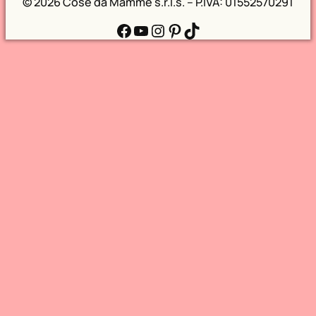
©
2026 Cose da Mamme s.r.l.s. – P.IVA: 01552570291
Facebook
YouTube
Instagram
Pinterest
TikTok