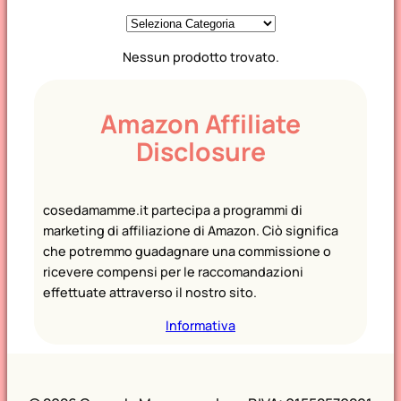
C
a
Nessun prodotto trovato.
t
e
g
Amazon Affiliate
o
Disclosure
r
i
e
cosedamamme.it partecipa a programmi di
marketing di affiliazione di Amazon. Ciò significa
che potremmo guadagnare una commissione o
ricevere compensi per le raccomandazioni
effettuate attraverso il nostro sito.
Informativa