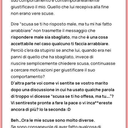
suo comportamento e contemporaneamente
giustificavo il mio. Quello che lui recepiva alla fine
non erano vere scuse.
Dire
“scusa se ti ho risposto male, ma tu mi hai fatto
arrabbiare”
non trasmette il messaggio che
rispondere male
sia sbagliato
, ma che
è una cosa
accettabile nel caso qualcuno ti faccia arrabbiare
.
Perciò c’era da stupirsi se anche lui, quando era nei
panni di quello che ha sbagliato, invece di
riuscire semplicemente chiedere scusa, continuasse
a cercare motivazioni per giustificare il suo
comportamento?
D’altra parte voi come vi sentite se vostro marito
dopo una discussione in cui ha usato qualche parola
di troppo vi dicesse “scusa se ti ho offesa, ma tu….”?
Vi sentireste pronte a fare la pace o vi inca**ereste
ancora di più? Io la seconda :D
Beh…Ora le mie scuse sono molto diverse.
Se sono consapevole di aver fatto qualcosa di