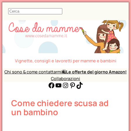
C
e
r
c
a
Vignette, consigli e lavoretti per mamme e bambini
Chi sono & come contattarmi
🛍️
Le offerte del giorno Amazon!
Collaborazioni
Facebook
YouTube
Instagram
Pinterest
TikTok
Come chiedere scusa ad
un bambino