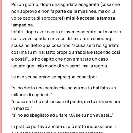
Poi un giorno, dopo una sgridata esagerata
(cosa che
non approvo e non fa parte della mia linea, ma oh…a
volte capita di sbroccare!)
mi si è accesa la famosa
lampadina.
Infatti, dopo aver capito di aver esagerato nel modo in
cui l’avevo sgridato invece di limitarmi a chiedergli
scusa ho detto qualcosa tipo “scusa se ti ho sgridato
così ma tu mi hai fatto proprio arrabbiare facendo così
e cosà!”… e ho capito che non era stato un caso
isolato quel mio modo di scusarmi, ma la regola.
Le mie scuse erano sempre qualcosa tipo:
“sì ho detto una parolaccia, scusa ma tu hai fatto un
milione di capricci…”
“scusa se ti ho schiacciato il piede, ma tu stai sempre
in mezzo!”
“sì ho ad sbagliato ad urlare MA se tu non avessi…”
In pratica portavo ancora di più sotto inquisizione il