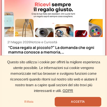
21 Maggio 2026
Notizie e Curiosità
“Cosa regalo al piccolo?” La domanda che ogni
mamma conosce a memoria,…
Tre settimane prima del compleanno di tuo figlio, inizia
Questo sito utilizza i cookie per offrirti la migliore esperienza
sempre allo stesso modo: un messaggio della nonna,
utente possibile. Le informazioni sui cookie vengono
uno…
memorizzate nel tuo browser e svolgono funzioni come
Carica altri articoli
riconoscerti quando ritorni sul nostro sito web e aiutare il
nostro team a capire quali sezioni del sito trovi più
interessanti e utili.
GDPR
©
2026 Cose da Mamme s.r.l.s. – P.IVA: 01552570291
Rifiuta
ACCETTA